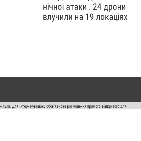
нічної атаки . 24 дрони
влучили на 19 локаціях
рилуки. Для інтернет-видань обов'язкове розміщення прямого, відкритого для
лама" публікуються на правах реклами.
авила сайту
Автори проєкту