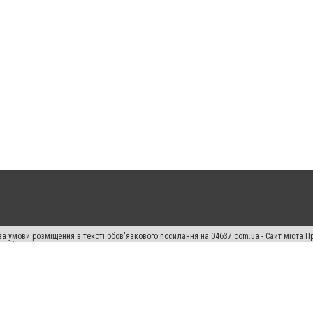
а умови розміщення в тексті обов'язкового посилання на 04637.com.ua - Сайт міста П
сті або в якості джерела. Порушення виняткових прав переслідується Законом.
ський спецпроєкт", "Політичні новини", "Пресреліз", "PR", "Офіційно", "Політична рек
"CitySites"
Правила класифайд
Редакційна політика
Політика конфіденційності
Пр