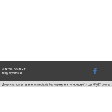
З питань реклами:
rek@citysites.ua
Допускається цитування матеріалів без отримання попередньої згоди 04637.com.ua з
пошукових систем гіперпосилання на цитовані статті не нижче другого абзацу в тек
Матеріали з плашками "Новини компаній", "Промо", "Партнерський матеріал", "Партнер
Реклама на сайті
Франшиза 