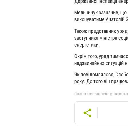
Державної інспекції енер
Мельничук зазначив, що 
виконуватиме Анатолій 
Також представник уряду
заступника міністра соці
енергетики.
Окрім того, уряд тимчас
надзвичайних ситуацій на
Як повідомлялося, Слобо
року. До того він працю
Якщо ви помітили помилку, виділіть нео