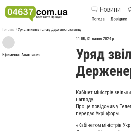
Новини
Погода
Довідник
Головна
Уряд звільнив голову Держенергонагляду
11:00, 31 липня 2024 р.
Уряд зві
Ефименко Анастасия
Держене
Кабінет міністрів звіль
нагляду.
Про це повідомив у Теле
передає Укрінформ.
«Кабінетом міністрів Ук