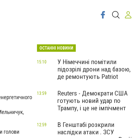
ОСТАННІ НОВИНИ
У Німеччині помітили
15:10
підозрілі дрони над базою,
де ремонтують Patriot
Reuters - Демократи США
13:59
 енергетичного
готують новий удар по
Трампу, і це не імпічмент
Мельничук,
В Генштабі розкрили
12:59
наслідки атаки . ЗСУ
и голови