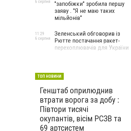
6 серпня
"запобіжки" зробила першу
заяву . "Я не маю таких
мільйонів"
Зеленський обговорив із
11:29
6 серпня
Рютте постачання ракет-
перехоплювачів для України
ТОП НОВИНИ
Генштаб оприлюднив
втрати ворога за добу :
Півтори тисячі
окупантів, вісім РСЗВ та
69 артсистем