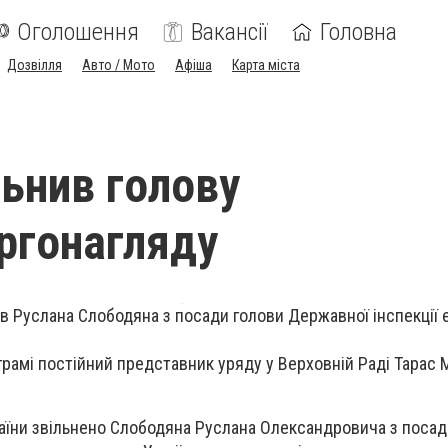
Оголошення
Вакансії
Головна
Дозвілля
Авто / Мото
Афіша
Карта міста
льнив голову
ргонагляду
нив Руслана Слободяна з посади голови Державної інспекції
грамі постійний представник уряду у Верховній Раді Тарас 
раїни звільнено Слободяна Руслана Олександровича з посад