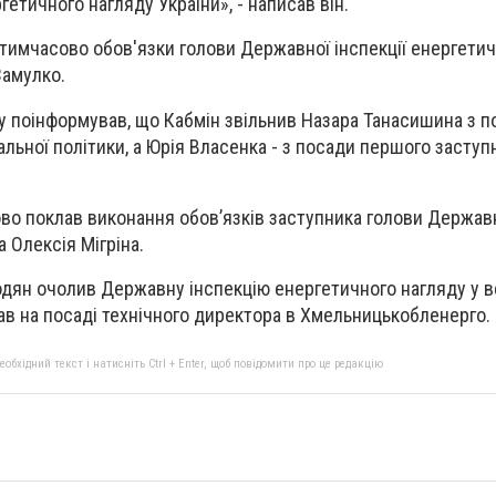
гетичного нагляду України», - написав він.
тимчасово обов'язки голови Державної інспекції енергетич
Замулко.
 поінформував, що Кабмін звільнив Назара Танасишина з п
альної політики, а Юрія Власенка - з посади першого заступ
ово поклав виконання обовʼязків заступника голови Держав
 Олексія Мігріна.
дян очолив Державну інспекцію енергетичного нагляду у в
вав на посаді технічного директора в Хмельницькобленерго.
бхідний текст і натисніть Ctrl + Enter, щоб повідомити про це редакцію