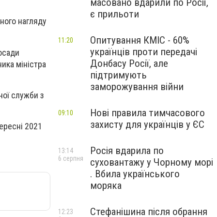
масовано вдарили по Росії,
є прильоти
ного нагляду
Опитування КМІС - 60%
11:20
українців проти передачі
осади
Донбасу Росії, але
ника міністра
підтримують
заморожування війни
ної служби з
Нові правила тимчасового
09:10
захисту для українців у ЄС
ересні 2021
Росія вдарила по
13:14
6 серпня
суховантажу у Чорному морі
. Вбила українського
моряка
Стефанішина після обрання
12:23