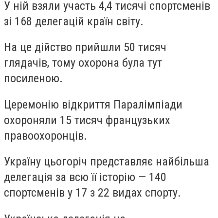
У ній взяли участь
4,4 тисячі спортсменів
зі 168 делегацій
країн світу.
На це дійство прийшли
50 тисяч
глядачів
, тому охорона була тут
посиленою.
Церемонію відкриття Паралімпіади
охороняли 15 тисяч французьких
правоохоронців.
Україну
цьогоріч представляє найбільша
делегація за всю її історію —
140
спортсменів
у 17 з 22 видах спорту.