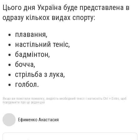
Цього дня Україна буде представлена в
одразу кількох видах спорту:
плавання,
настільний теніс,
бадмінтон,
бочча,
стрільба з лука,
голбол.
Якщо ви помітили помилку, виділіть необхідний текст і натисніть Ctrl + Enter, щоб
повідомити про це редакцію
Ефименко Анастасия