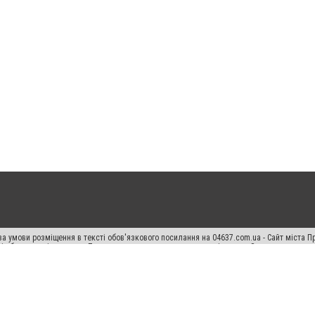
а умови розміщення в тексті обов'язкового посилання на 04637.com.ua - Сайт міста П
сті або в якості джерела. Порушення виняткових прав переслідується Законом.
ський спецпроєкт", "Політичні новини", "Пресреліз", "PR", "Офіційно", "Політична рек
"CitySites"
Правила класифайд
Редакційна політика
Політика конфіденційності
Пр