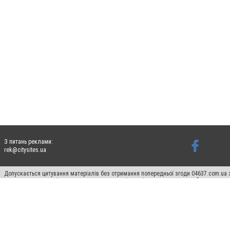
З питань реклами:
rek@citysites.ua
Допускається цитування матеріалів без отримання попередньої згоди 04637.com.ua з
пошукових систем гіперпосилання на цитовані статті не нижче другого абзацу в тек
Матеріали з плашками "Новини компаній", "Промо", "Партнерський матеріал", "Партнер
Реклама на сайті
Франшиза 