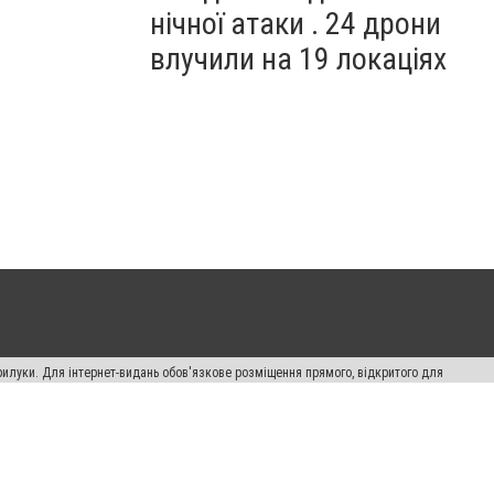
нічної атаки . 24 дрони
влучили на 19 локаціях
рилуки. Для інтернет-видань обов'язкове розміщення прямого, відкритого для
лама" публікуються на правах реклами.
авила сайту
Автори проєкту