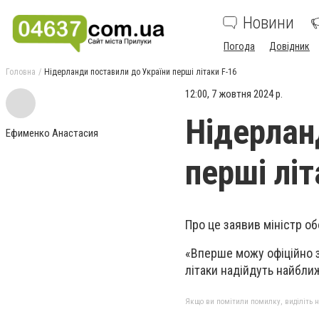
Новини
Погода
Довідник
Головна
Нідерланди поставили до України перші літаки F-16
12:00, 7 жовтня 2024 р.
Нідерлан
Ефименко Анастасия
перші літ
Про це заявив міністр об
«Вперше можу офіційно з
літаки надійдуть найбли
Якщо ви помітили помилку, виділіть нео