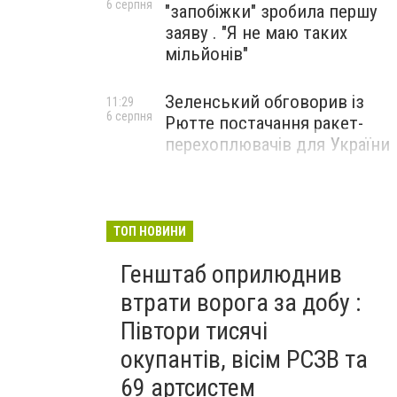
6 серпня
"запобіжки" зробила першу
заяву . "Я не маю таких
мільйонів"
Зеленський обговорив із
11:29
6 серпня
Рютте постачання ракет-
перехоплювачів для України
ТОП НОВИНИ
Генштаб оприлюднив
втрати ворога за добу :
Півтори тисячі
окупантів, вісім РСЗВ та
69 артсистем