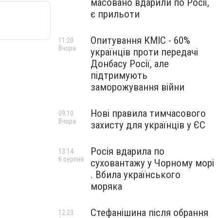
масовано вдарили по Росії,
є прильоти
Опитування КМІС - 60%
11:20
Вчора
українців проти передачі
Донбасу Росії, але
підтримують
заморожування війни
Нові правила тимчасового
09:10
Вчора
захисту для українців у ЄС
Росія вдарила по
13:14
6 серпня
суховантажу у Чорному морі
. Вбила українського
моряка
Стефанішина після обрання
12:23