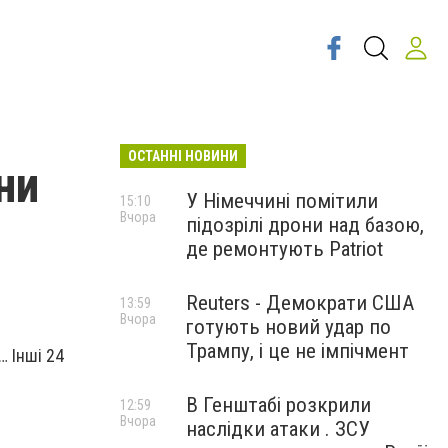
ОСТАННІ НОВИНИ
ни
У Німеччині помітили
15:10
Вчора
підозрілі дрони над базою,
де ремонтують Patriot
Reuters - Демократи США
13:59
Вчора
готують новий удар по
Трампу, і це не імпічмент
 Інші 24
В Генштабі розкрили
12:59
Вчора
наслідки атаки . ЗСУ