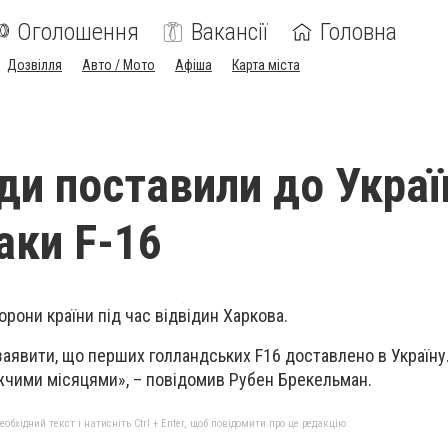
Оголошення
Вакансії
Головна
Дозвілля
Авто / Мото
Афіша
Карта міста
ди поставили до Украї
аки F-16
орони країни під час відвідин Харкова.
аявити, що перших голландських F16 доставлено в Україну…
жчими місяцями», – повідомив Рубен Брекельман.
бхідний текст і натисніть Ctrl + Enter, щоб повідомити про це редакцію