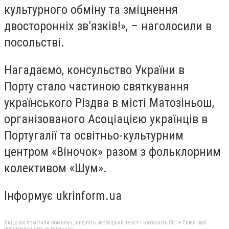
культурного обміну та зміцнення
двосторонніх зв’язків!», – наголосили в
посольстві.
Нагадаємо, консульство України в
Порту стало частиною святкування
українського Різдва в місті Матозіньош,
організованого Асоціацією українців в
Португалії та освітньо-культурним
центром «Віночок» разом з фольклорним
колективом «Шум».
Інформує ukrinform.ua
Якщо ви помітили помилку, виділіть необхідний текст і натисніть Ctrl + Enter, щоб
повідомити про це редакцію