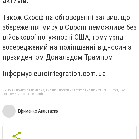
активів.
Також Схооф на обговоренні заявив, що
збереження миру в Європі неможливе без
військової потужності США, тому уряд
зосереджений на поліпшенні відносин з
президентом Дональдом Трампом.
Інформує eurointegration.com.ua
Якщо ви помітили помилку, виділіть необхідний текст і натисніть Ctrl + Enter, щоб
повідомити про це редакцію
Ефименко Анастасия