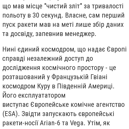
що мав місце "чистий зліт" за тривалості
польоту в 30 секунд. Власне, сам перший
пуск ракети мав на меті лише збір даних
та досвіду, запевнив менеджер.
Нині єдиний космодром, що надає Європі
справді незалежний доступ до
дослідження космічного простору - це
розташований у Французькій Гвіані
космодром Куру в Південній Америці.
Його експлуататором
виступає Європейське комічне агентство
(ESA). Звідти запускають європейські
ракети-носії Arian-6 та Vega. Утім, як