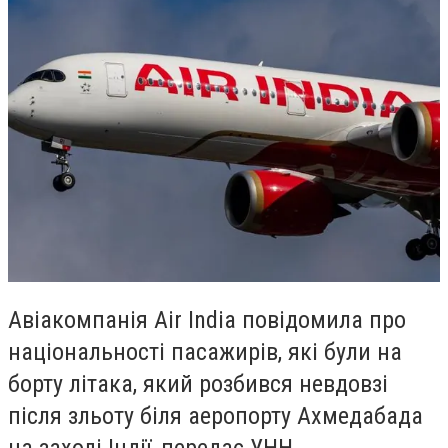
Авіакомпанія Air India повідомила про
національності пасажирів, які були на
борту літака, який розбився невдовзі
після зльоту біля аеропорту Ахмедабада
на заході Індії, передає
УНН
.