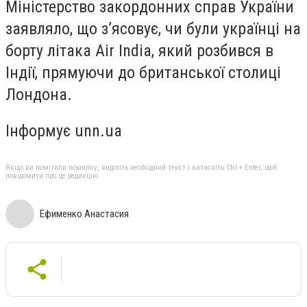
Міністерство закордонних справ України
заявляло, що з’ясовує, чи були українці на
борту літака Air India, який розбився в
Індії, прямуючи до британської столиці
Лондона.
Інформує unn.ua
Якщо ви помітили помилку, виділіть необхідний текст і натисніть Ctrl + Enter, щоб
повідомити про це редакцію
Ефименко Анастасия