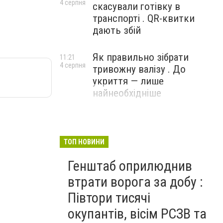
4 серпня
скасували готівку в
транспорті . QR-квитки
дають збій
Як правильно зібрати
11:21
4 серпня
тривожну валізу . До
укриття — лише
найнеобхідніше
ТОП НОВИНИ
Генштаб оприлюднив
втрати ворога за добу :
Півтори тисячі
окупантів, вісім РСЗВ та