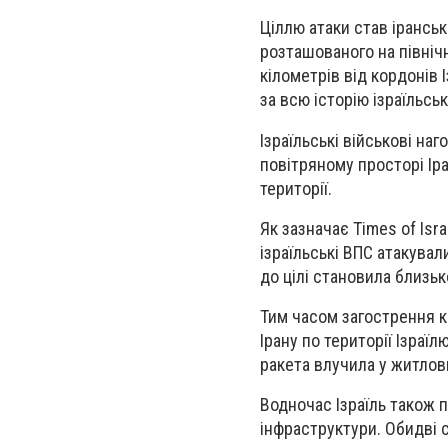
Ціллю атаки став ірансь
розташованого на північ
кілометрів від кордонів 
за всю історію ізраїльсь
Ізраїльські військові н
повітряному просторі Ір
території.
Як зазначає Times of Isr
ізраїльські ВПС атакувал
до цілі становила близьк
Тим часом загострення ко
Ірану по території Ізраїл
ракета влучила у житло
Водночас Ізраїль також 
інфраструктури. Обидві