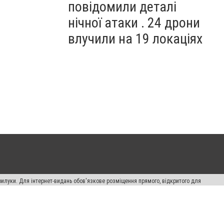
повідомили деталі
нічної атаки . 24 дрони
влучили на 19 локаціях
рилуки. Для інтернет-видань обов'язкове розміщення прямого, відкритого для
лама" публікуються на правах реклами.