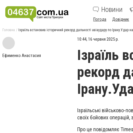
Новини
Погода
Довідник
Головна
Ізраїль встановив історичний рекорд дальності авіаудару по Ірану.Удар н
10:44, 16 червня 2025 р.
Ізраїль 
Ефименко Анастасия
рекорд д
Ірану.Уд
Ізраїльські військово-по
своїх бойових операцій, 
Про це повідомляє Times 