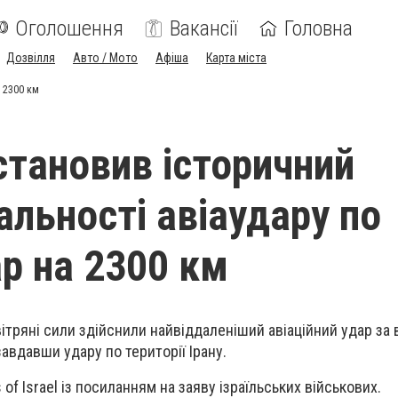
Оголошення
Вакансії
Головна
Дозвілля
Авто / Мото
Афіша
Карта міста
а 2300 км
встановив історичний
альності авіаудару по
ар на 2300 км
вітряні сили здійснили найвіддаленіший авіаційний удар за 
завдавши удару по території Ірану.
of Israel із посиланням на заяву ізраїльських військових.