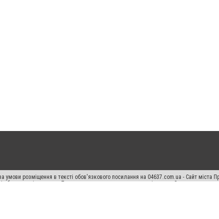
а умови розміщення в тексті обов'язкового посилання на 04637.com.ua - Сайт міста П
сті або в якості джерела. Порушення виняткових прав переслідується Законом.
ський спецпроєкт", "Політичні новини", "Пресреліз", "PR", "Офіційно", "Політична рек