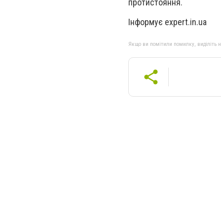
протистояння.
Інформує expert.in.ua
Якщо ви помітили помилку, виділіть нео