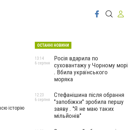
ОСТАННІ НОВИНИ
Росія вдарила по
13:14
6 серпня
суховантажу у Чорному морі
. Вбила українського
моряка
Стефанішина після обрання
12:23
6 серпня
"запобіжки" зробила першу
всю історію
заяву . "Я не маю таких
мільйонів"