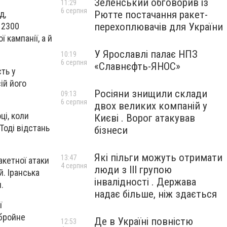
Зеленський обговорив із
11:29
6 серпня
Рютте постачання ракет-
д,
перехоплювачів для України
 2300
 кампанії, а й
У Ярославлі палає НПЗ
10:19
6 серпня
«Славнєфть-ЯНОС»
ть у
ій його
Росіяни знищили склади
09:13
6 серпня
двох великих компаній у
ці, коли
Києві . Ворог атакував
Тоді відстань
бізнеси
Які пільги можуть отримати
13:47
акетної атаки
4 серпня
люди з III групою
й. Іранська
інвалідності . Держава
.
надає більше, ніж здається
ї
бройне
Де в Україні повністю
12:53