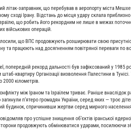
кий літак-заправник, що перебував в аеропорту міста Мешхе
ному сході Ірану. Відстань до місця удару склала приблизно
Ізраїлю, що робить його рекордним не лише в межах поточної
ких військових операцій.
аголосили, що ВПС продовжують розширювати свою присутніс
ану та працюють над досягненням повітряної переваги по вс
ael, попередній рекорд дальності був зафіксований у 1985 ро
и штаб-квартиру Організації визволення Палестини в Тунісі. 
о 2000 кілометрів.
нфлікту між Іраном та Ізраїлем триває. Раніше внаслідок р
ю загинули п’ятеро громадян України, серед яких — троє діте
вий будинок, спричинивши жертви серед мирного населення
повідомляв про успішне знищення об’єктів іранської ядерно
 сторони продовжують обмінюватися ударами, посилюючи з