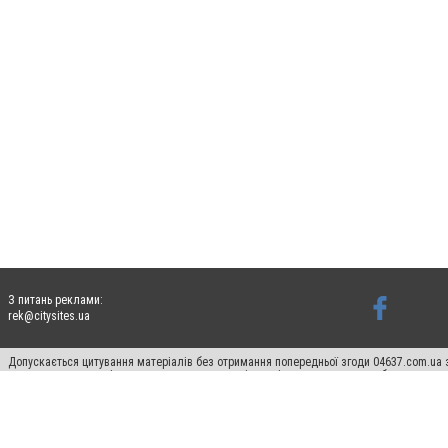
З питань реклами:
rek@citysites.ua
Допускається цитування матеріалів без отримання попередньої згоди 04637.com.ua з
пошукових систем гіперпосилання на цитовані статті не нижче другого абзацу в тек
Матеріали з плашками "Новини компаній", "Промо", "Партнерський матеріал", "Партнер