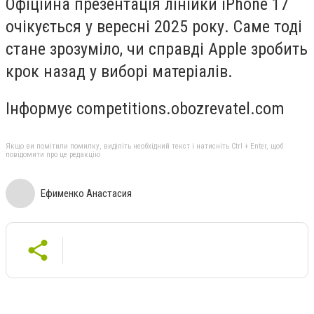
Офіційна презентація лінійки iPhone 17
очікується у вересні 2025 року. Саме тоді
стане зрозуміло, чи справді Apple зробить
крок назад у виборі матеріалів.
Інформує competitions.obozrevatel.com
Якщо ви помітили помилку, виділіть необхідний текст і натисніть Ctrl + Enter, щоб
повідомити про це редакцію
Ефименко Анастасия