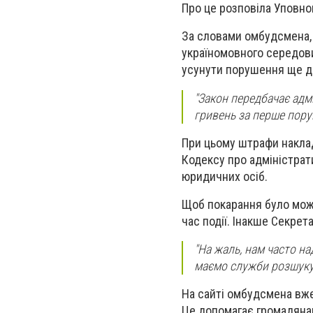
Про це розповіла Уповно
За словами омбудсмена, 
україномовного середови
усунути порушення ще д
"Закон передбачає адм
гривень за перше поруш
При цьому штрафи наклад
Кодексу про адміністрати
юридичних осіб.
Щоб покарання було можли
час події. Інакше Секре
"На жаль, нам часто на
маємо служби розшуку"
На сайті омбудсмена вже
Це допомагає громадяна