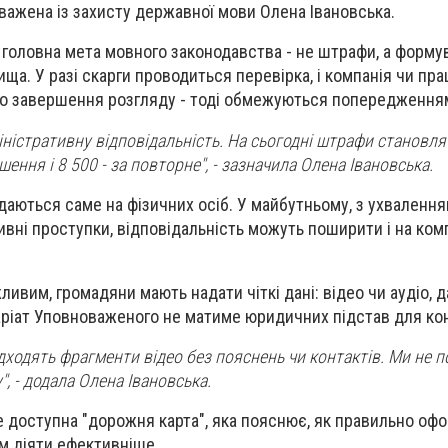
важена із захисту державної мови Олена Івановська.
головна мета мовного законодавства - не штрафи, а форму
ща. У разі скарги проводиться перевірка, і компанія чи пр
о завершення розгляду - тоді обмежуються попередження
іністративну відповідальність. На сьогодні штрафи становля
ення і 8 500 - за повторне", - зазначила Олена Івановська.
аються саме на фізичних осіб. У майбутньому, з ухвалення
вні проступки, відповідальність можуть поширити і на комп
вим, громадяни мають надати чіткі дані: відео чи аудіо, да
таріат Уповноваженого не матиме юридичних підстав для ко
дходять фрагменти відео без пояснень чи контактів. Ми не по
, - додала Олена Івановська.
 доступна "дорожня карта", яка пояснює, як правильно офо
м діяти ефективніше.