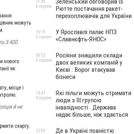
Зеленський обговорив із
11:29
6 серпня
Рютте постачання ракет-
перехоплювачів для України
вання
ацівник можуть
м.
У Ярославлі палає НПЗ
10:19
6 серпня
«Славнєфть-ЯНОС»
ть 3 400
Росіяни знищили склади
09:13
6 серпня
м нового
двох великих компаній у
анії як
Києві . Ворог атакував
бізнеси
ту, місце і
Які пільги можуть отримати
13:47
нтролю.
4 серпня
люди з III групою
ліція й не
інвалідності . Держава
надає більше, ніж здається
рмити скаргу.
Де в Україні повністю
12:53