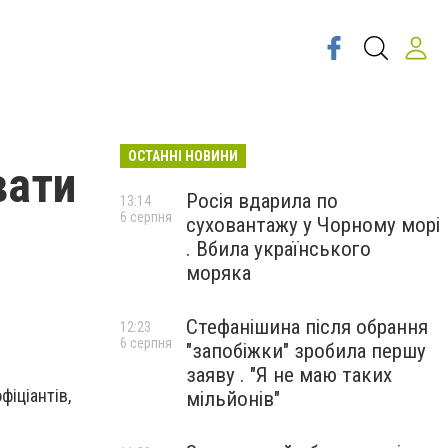
ОСТАННІ НОВИНИ
вати
Росія вдарила по
13:14
6 серпня
суховантажу у Чорному морі
. Вбила українського
моряка
Стефанішина після обрання
12:23
6 серпня
"запобіжки" зробила першу
заяву . "Я не маю таких
фіціантів,
мільйонів"