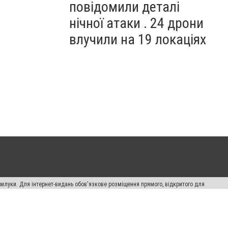
повідомили деталі
нічної атаки . 24 дрони
влучили на 19 локаціях
рилуки. Для інтернет-видань обов'язкове розміщення прямого, відкритого для
лама" публікуються на правах реклами.