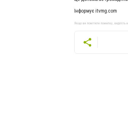
Інформує itvmg.com
Якщо ви помітили помилку, виділіть нео