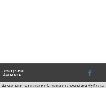
З питань реклами:
rek@citysites.ua
Допускається цитування матеріалів без отримання попередньої згоди 04637.com.ua з
пошукових систем гіперпосилання на цитовані статті не нижче другого абзацу в тек
Матеріали з плашками "Новини компаній", "Промо", "Партнерський матеріал", "Партнер