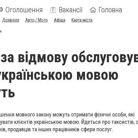
Оголошення
Вакансії
Головна
Дозвілля
Авто / Мото
Афіша
Карта міста
ь
і за відмову обслугову
 українською мовою
уть
ушення мовного закону можуть отримати фізичні особи, які
вати клієнтів українською мовою. Йдеться про таксистів, о
ів, продавців та інших працівників сфери послуг.