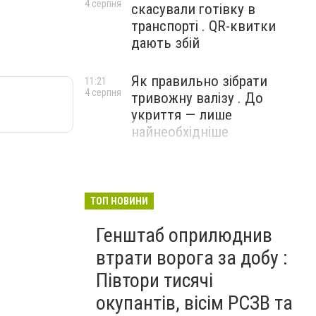
4 серпня
скасували готівку в
транспорті . QR-квитки
дають збій
Як правильно зібрати
11:21
4 серпня
тривожну валізу . До
укриття — лише
найнеобхідніше
ТОП НОВИНИ
Генштаб оприлюднив
втрати ворога за добу :
Півтори тисячі
окупантів, вісім РСЗВ та