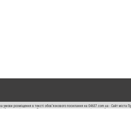
а умови розміщення в тексті обов'язкового посилання на 04637.com.ua - Сайт міста П
сті або в якості джерела. Порушення виняткових прав переслідується Законом.
ський спецпроєкт", "Політичні новини", "Пресреліз", "PR", "Офіційно", "Політична рек