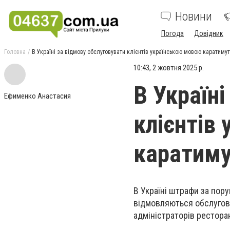
Новини
Погода
Довідник
Головна
В Україні за відмову обслуговувати клієнтів українською мовою каратимут
10:43, 2 жовтня 2025 р.
В Україн
Ефименко Анастасия
клієнтів
каратим
В Україні штрафи за пор
відмовляються обслугову
адміністраторів ресторан