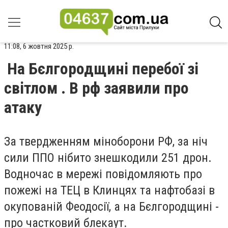
11:08, 6 жовтня 2025 р.
На Бєлгородщині перебої зі
світлом . В рф заявили про
атаку
За твердженням міноборони РФ, за ніч
сили ППО нібито знешкодили 251 дрон.
Водночас в мережі повідомляють про
пожежі на ТЕЦ в Клинцях та нафтобазі в
окупованій Феодосії, а на Бєлгородщині -
про частковий блекаут.