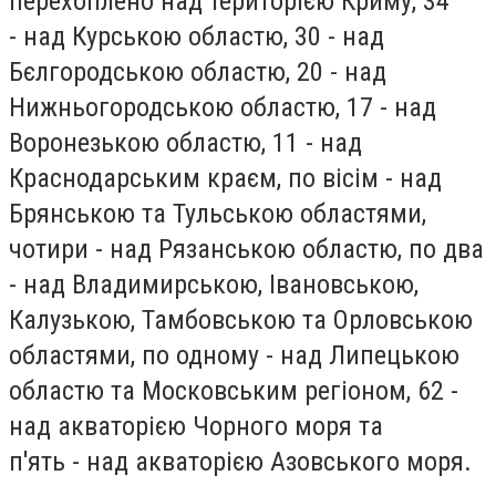
перехоплено над територією Криму, 34
- над Курською областю, 30 - над
Бєлгородською областю, 20 - над
Нижньогородською областю, 17 - над
Воронезькою областю, 11 - над
Краснодарським краєм, по вісім - над
Брянською та Тульською областями,
чотири - над Рязанською областю, по два
- над Владимирською, Івановською,
Калузькою, Тамбовською та Орловською
областями, по одному - над Липецькою
областю та Московським регіоном, 62 -
над акваторією Чорного моря та
п'ять - над акваторією Азовського моря.