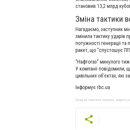
становив 13,2 млрд кубом
Зміна тактики 
Нагадаємо, заступник мі
змінила тактику ударів п
потужності генерації та 
ракет, що "спустошує ПП
"Нафтогаз" минулого тижн
У компанії повідомили, щ
цивільних об’єктах, які з
Інформує rbc.ua
Якщо ви помітили помилку, виділіть нео