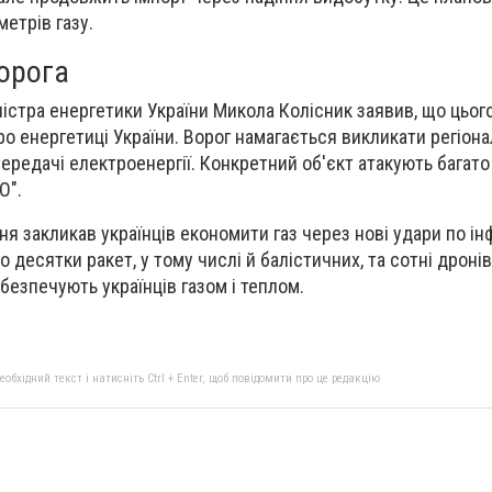
етрів газу.
ворога
ністра енергетики України Микола Колісник заявив, що цього
ро енергетиці України. Ворог намагається викликати регіон
передачі електроенергії. Конкретний об'єкт атакують багато
О".
я закликав українців економити газ через нові удари по ін
о десятки ракет, у тому числі й балістичних, та сотні дроні
абезпечують українців газом і теплом.
бхідний текст і натисніть Ctrl + Enter, щоб повідомити про це редакцію