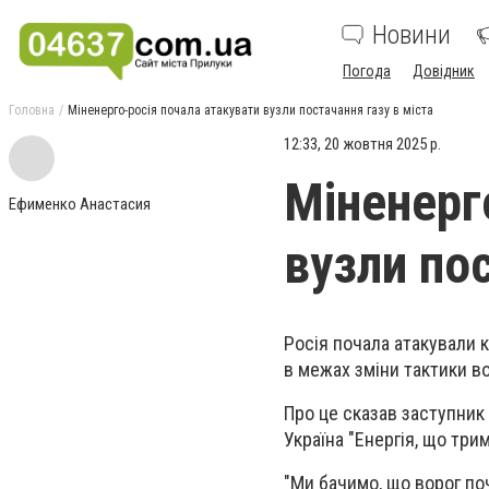
Новини
Погода
Довідник
Головна
Міненерго-росія почала атакувати вузли постачання газу в міста
12:33, 20 жовтня 2025 р.
Міненерг
Ефименко Анастасия
вузли пос
Росія почала атакували к
в межах зміни тактики во
Про це сказав заступник
Україна "Енергія, що трим
"Ми бачимо, що ворог поч