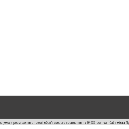
а умови розміщення в тексті обов'язкового посилання на 04637.com.ua - Сайт міста П
сті або в якості джерела. Порушення виняткових прав переслідується Законом.