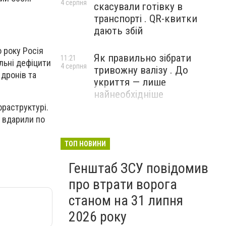
4 серпня
скасували готівку в
транспорті . QR-квитки
дають збій
 року Росія
Як правильно зібрати
11:21
альні дефіцити
4 серпня
тривожну валізу . До
 дронів та
укриття — лише
найнеобхідніше
фраструктурі.
в вдарили по
ТОП НОВИНИ
Генштаб ЗСУ повідомив
про втрати ворога
станом на 31 липня
2026 року