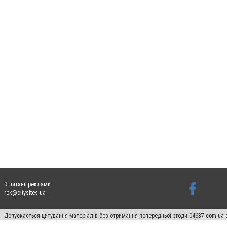
З питань реклами:
rek@citysites.ua
Допускається цитування матеріалів без отримання попередньої згоди 04637.com.ua з
пошукових систем гіперпосилання на цитовані статті не нижче другого абзацу в тек