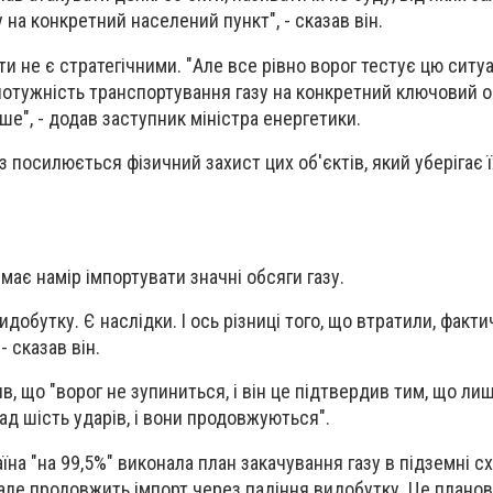
 на конкретний населений пункт", - сказав він.
кти не є стратегічними. "Але все рівно ворог тестує цю ситуа
отужність транспортування газу на конкретний ключовий о
е", - додав заступник міністра енергетики.
 посилюється фізичний захист цих об'єктів, який уберігає 
 має намір імпортувати значні обсяги газу.
добутку. Є наслідки. І ось різниці того, що втратили, фактич
- сказав він.
в, що "ворог не зупиниться, і він це підтвердив тим, що ли
д шість ударів, і вони продовжуються".
їна "на 99,5%" виконала план закачування газу в підземні 
ле продовжить імпорт через падіння видобутку. Це планов