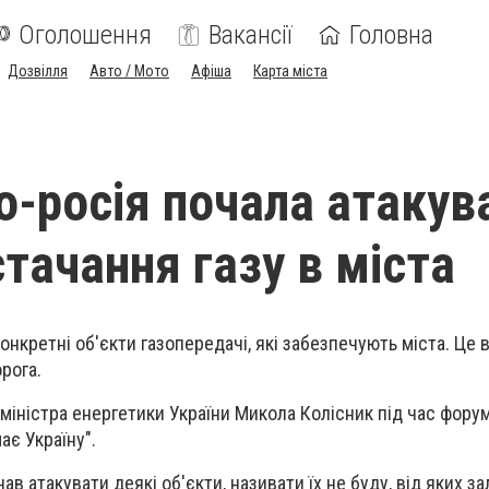
Оголошення
Вакансії
Головна
Дозвілля
Авто / Мото
Афіша
Карта міста
о-росія почала атакув
тачання газу в міста
онкретні об'єкти газопередачі, які забезпечують міста. Це 
рога.
 міністра енергетики України Микола Колісник під час фору
ає Україну".
ав атакувати деякі об'єкти, називати їх не буду, від яких з