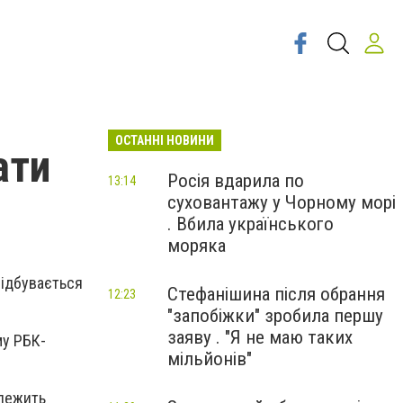
ОСТАННІ НОВИНИ
ати
Росія вдарила по
13:14
суховантажу у Чорному морі
. Вбила українського
моряка
відбувається
Стефанішина після обрання
12:23
"запобіжки" зробила першу
заяву . "Я не маю таких
му РБК-
мільйонів"
алежить