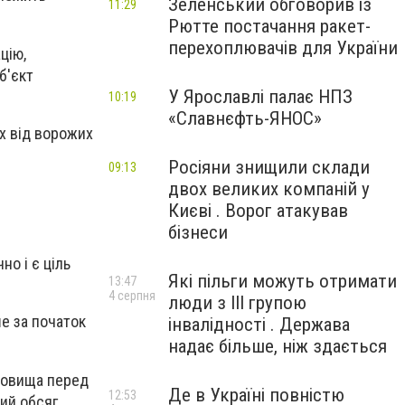
Зеленський обговорив із
11:29
Рютте постачання ракет-
перехоплювачів для України
цію,
б'єкт
У Ярославлі палає НПЗ
10:19
«Славнєфть-ЯНОС»
їх від ворожих
Росіяни знищили склади
09:13
двох великих компаній у
Києві . Ворог атакував
бізнеси
но і є ціль
Які пільги можуть отримати
13:47
4 серпня
люди з III групою
ше за початок
інвалідності . Держава
надає більше, ніж здається
сховища перед
Де в Україні повністю
12:53
ий обсяг