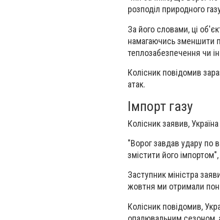
розподіл природного газу
За його словами, ці об'є
намагаючись зменшити п
теплозабезпечення чи інш
Колісник повідомив зараз
атак.
Імпорт газу
Колісник заявив, Україна
"Ворог завдав удару по ви
змістити його імпортом", 
Заступник міністра заяви
жовтня ми отримали пона
Колісник повідомив, Укра
опалювальним сезоном, а