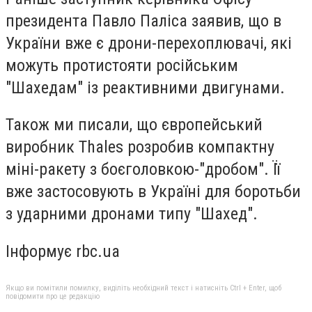
президента Павло Паліса заявив, що в
України вже є дрони-перехоплювачі, які
можуть протистояти російським
"Шахедам" із реактивними двигунами.
Також ми писали, що європейський
виробник Thales розробив компактну
міні-ракету з боєголовкою-"дробом". Її
вже застосовують в Україні для боротьби
з ударними дронами типу "Шахед".
Інформує rbc.ua
Якщо ви помітили помилку, виділіть необхідний текст і натисніть Ctrl + Enter, щоб
повідомити про це редакцію