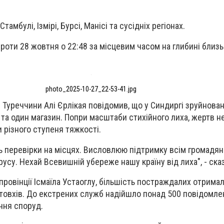
амбулі, Ізмірі, Бурсі, Манісі та сусідніх регіонах.
проти 28 жовтня о 22:48 за місцевим часом на глибині близ
photo_2025-10-27_22-53-41.jpg
в Туреччини Алі Єрлікая повідомив, що у Синдиргі зруйнова
та один магазин. Попри масштаби стихійного лиха, жертв не
різного ступеня тяжкості.
 перевірки на місцях. Висловлюю підтримку всім громадяна
су. Нехай Всевишній убереже нашу країну від лиха", - сказ
провінції Ісмаїла Устаоглу, більшість постраждалих отрима
штовхів. До екстрених служб надійшло понад 500 повідомле
ння споруд.