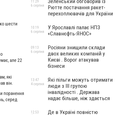
Зеленський обговорив із
11:29
6 серпня
Рютте постачання ракет-
перехоплювачів для України
ько шести
У Ярославлі палає НПЗ
10:19
6 серпня
«Славнєфть-ЯНОС»
Росіяни знищили склади
09:13
6 серпня
двох великих компаній у
но
Києві . Ворог атакував
має, але 22
бізнеси
м, які
Які пільги можуть отримати
13:47
ав він.
4 серпня
люди з III групою
інвалідності . Держава
ли поранення
надає більше, ніж здається
нь, серед
Де в Україні повністю
12:53