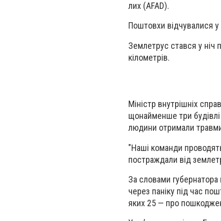
лих (AFAD).
Поштовхи відчувалися у Ст
Землетрус стався у ніч 
кілометрів.
Міністр внутрішніх спра
щонайменше три будівлі 
людини отримали травми 
"Наші команди проводять
постраждали від землетру
За словами губернатора 
через паніку під час по
яких 25 — про пошкодже