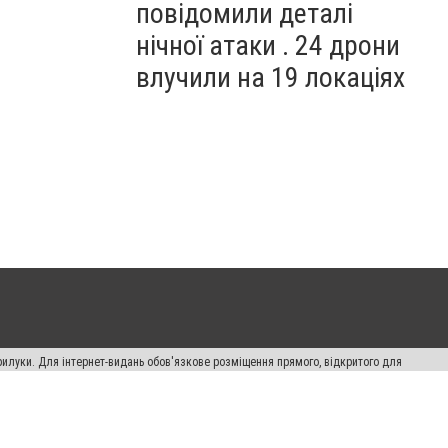
повідомили деталі
нічної атаки . 24 дрони
влучили на 19 локаціях
рилуки. Для інтернет-видань обов'язкове розміщення прямого, відкритого для
лама" публікуються на правах реклами.