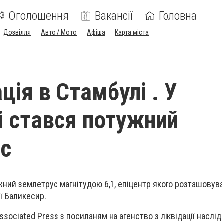
Оголошення
Вакансії
Головна
Дозвілля
Авто / Мото
Афіша
Карта міста
ція в Стамбулі . У
і стався потужний
с
жний землетрус магнітудою 6,1, епіцентр якого розташовув
ії Баликесир.
sociated Press з посиланям на агенство з ліквідації наслід