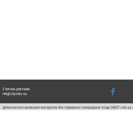
З питань реклами:
rek@citysites.ua
Допускається цитування матеріалів без отримання попередньої згоди 04637.com.ua з
пошукових систем гіперпосилання на цитовані статті не нижче другого абзацу в тек
Матеріали з плашками "Новини компаній", "Промо", "Партнерський матеріал", "Партнер