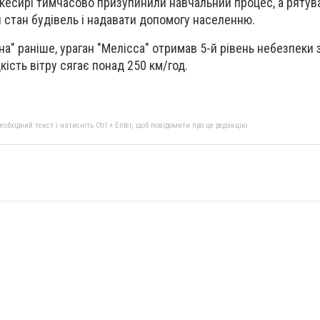
ликесирі тимчасово призупинили навчальний процес, а ряту
стан будівель і надавати допомогу населенню.
на" раніше, ураган "Мелісса" отримав 5-й рівень небезпеки
ість вітру сягає понад 250 км/год.
бхідний текст і натисніть Ctrl + Enter, щоб повідомити про це редакцію