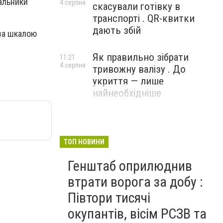
вальники
4 серпня
скасували готівку в
транспорті . QR-квитки
дають збій
 за шкалою
Як правильно зібрати
11:21
4 серпня
тривожну валізу . До
укриття — лише
найнеобхідніше
ТОП НОВИНИ
Генштаб оприлюднив
втрати ворога за добу :
Півтори тисячі
окупантів, вісім РСЗВ та