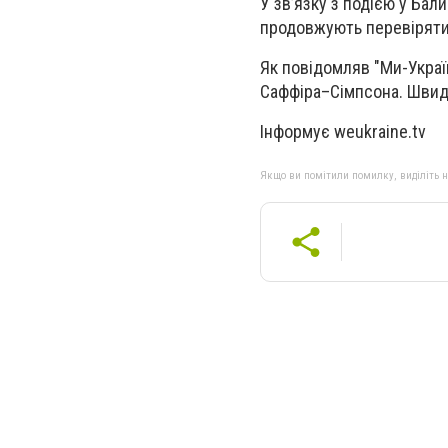
У зв’язку з подією у Ба
продовжують перевіряти 
Як повідомляв "Ми-Украї
Саффіра–Сімпсона. Швидк
Інформує weukraine.tv
Якщо ви помітили помилку, виділіть нео