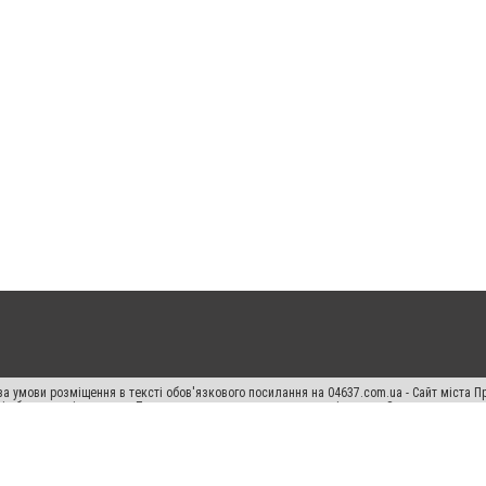
а умови розміщення в тексті обов'язкового посилання на 04637.com.ua - Сайт міста П
сті або в якості джерела. Порушення виняткових прав переслідується Законом.
ський спецпроєкт", "Політичні новини", "Пресреліз", "PR", "Офіційно", "Політична рек