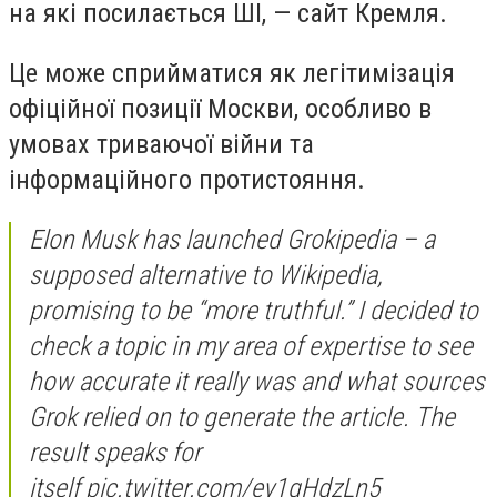
на які посилається ШІ, — сайт Кремля.
Це може сприйматися як легітимізація
офіційної позиції Москви, особливо в
умовах триваючої війни та
інформаційного протистояння.
Elon Musk has launched Grokipedia – a
supposed alternative to Wikipedia,
promising to be “more truthful.” I decided to
check a topic in my area of expertise to see
how accurate it really was and what sources
Grok relied on to generate the article. The
result speaks for
itself pic.twitter.com/ey1qHdzLn5