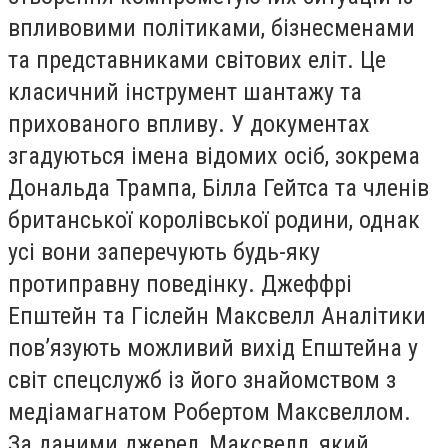
впливовими політиками, бізнесменами
та представниками світових еліт. Це
класичний інструмент шантажу та
прихованого впливу. У документах
згадуються імена відомих осіб, зокрема
Дональда Трампа, Білла Гейтса та членів
британської королівської родини, однак
усі вони заперечують будь-яку
протиправну поведінку. Джеффрі
Епштейн та Гіслейн Максвелл Аналітики
пов’язують можливий вихід Епштейна у
світ спецслужб із його знайомством з
медіамагнатом Робертом Максвеллом.
За даними джерел, Максвелл, який