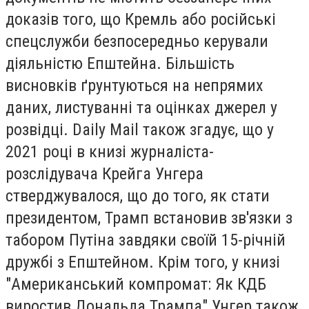
доказів того, що Кремль або російські
спецслужби безпосередньо керували
діяльністю Епштейна. Більшість
висновків ґрунтуються на непрямих
даних, листуванні та оцінках джерел у
розвідці. Daily Mail також згадує, що у
2021 році в книзі журналіста-
розслідувача Крейга Унгера
стверджувалося, що до того, як стати
президентом, Трамп встановив зв'язки з
табором Путіна завдяки своїй 15-річній
дружбі з Епштейном. Крім того, у книзі
"Американський компромат: Як КДБ
виростив Дональда Трампа" Унгер також