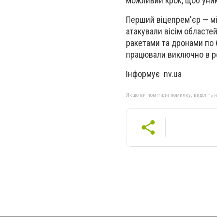
можливий крок, щоб уник
Перший віцепрем'єр — мі
атакували вісім областей
ракетами та дронами по б
працювали виключно в реж
Інформує nv.ua
Якщо ви помітили помилку, виділіть нео