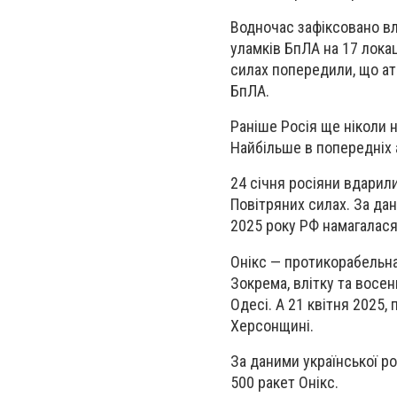
Водночас зафіксовано влу
уламків БпЛА на 17 лока
силах попередили, що ат
БпЛА.
Раніше Росія ще ніколи 
Найбільше в попередніх 
24 січня росіяни вдарили
Повітряних силах. За дан
2025 року РФ намагалас
Онікс — протикорабельна 
Зокрема, влітку та восе
Одесі. А 21 квітня 2025
Херсонщині.
За даними української ро
500 ракет Онікс.