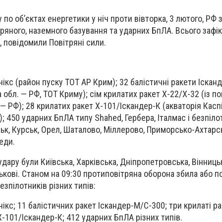
 по обʼєктах енергетики у ніч проти вівторка, 3 лютого, РФ
тряного, наземного базування та ударних БпЛА. Всього зафі
, повідомили Повітряні сили.
ікс (район пуску ТОТ АР Крим); 32 балістичні ракети Іскан
 обл. — РФ, ТОТ Криму); сім крилатих ракет Х-22/Х-32 (із п
— РФ); 28 крилатих ракет Х-101/Іскандер-К (акваторія Касп
); 450 ударних БпЛА типу Shahed, Гербера, Італмас і безпіл
ськ, Курськ, Орел, Шаталово, Міллерово, Приморсько-Ахтарс
еди.
ару були Київська, Харківська, Дніпропетровська, Вінниць
ськові. Станом на 09:30 протиповітряна оборона збила або п
езпілотників різних типів:
ікс; 11 балістичних ракет Іскандер-М/С-300; три крилаті ра
Х-101/Іскандер-К; 412 ударних БпЛА різних типів.