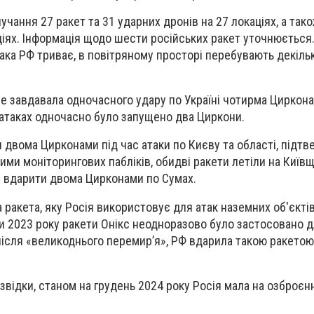
чання 27 ракет та 31 ударних дронів на 27 локаціях, а так
ціях. Інформація щодо шести російських ракет уточнюється.
ака РФ триває, в повітряному просторі перебувають декіль
не завдавала одночасного удару по Україні чотирма Циркон
атаках одночасно було запущено два Циркони.
 двома Цирконами під час атаки по Києву та області, підтв
ими моніторингових пабліків, обидві ракети летіли на Київщ
я вдарити двома Цирконами по Сумах.
ракета, яку Росія використовує для атак наземних об'єктів 
ни 2023 року ракети Онікс неодноразово було застосовано д
, після «великоднього перемир’я», РФ вдарила такою ракетою
звідки, станом на грудень 2024 року Росія мала на озброєн