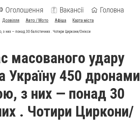
Оголошення
Вакансії
Головна
Дозвілля
Авто / Мото
Афіша
Карта міста
, з них — понад 30 балістичних . Чотири Циркони/Онікси
ас масованого удару
а Україну 450 дронами
ою, з них — понад 30
них . Чотири Циркони/