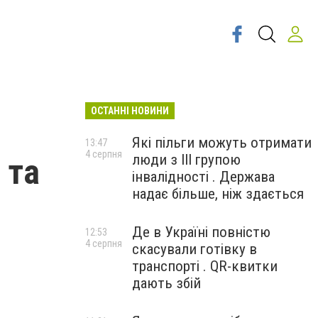
ОСТАННІ НОВИНИ
Які пільги можуть отримати
13:47
4 серпня
люди з III групою
 та
інвалідності . Держава
надає більше, ніж здається
Де в Україні повністю
12:53
4 серпня
скасували готівку в
транспорті . QR-квитки
дають збій