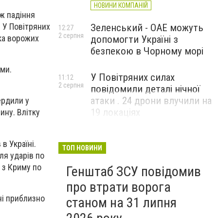
НОВИНИ КОМПАНІЙ
ож падіння
 У Повітряних
Зеленський - ОАЕ можуть
12:27
2 серпня
ка ворожих
допомогти Україні з
безпекою в Чорному морі
ами.
У Повітряних силах
11:12
2 серпня
повідомили деталі нічної
атаки . 24 дрони влучили на
ердили у
19 локаціях
ину. Влітку
в Україні.
ТОП НОВИНИ
ля ударів по
 з Криму по
Генштаб ЗСУ повідомив
про втрати ворога
ні приблизно
станом на 31 липня