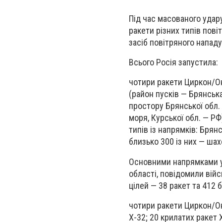
Під час масованого удару
ракети різних типів пові
засіб повітряного нападу
Всього Росія запустила:
чотири ракети Циркон/Он
(район пусків — Брянська
простору Брянської обл. 
моря, Курської обл. — РФ
типів із напрямків: Брян
близько 300 із них — шах
Основними напрямками уд
області, повідомили вій
цілей — 38 ракет та 412 б
чотири ракети Циркон/Он
Х-32; 20 крилатих ракет 