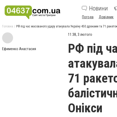
Новини
Погода
Довідник
Головна
РФ під час масованого удару атакувала Україну 450 дронами та 71 ракетою
11:38, 3 лютого
РФ під ч
Ефименко Анастасия
атакувал
71 ракет
балістич
Онікси