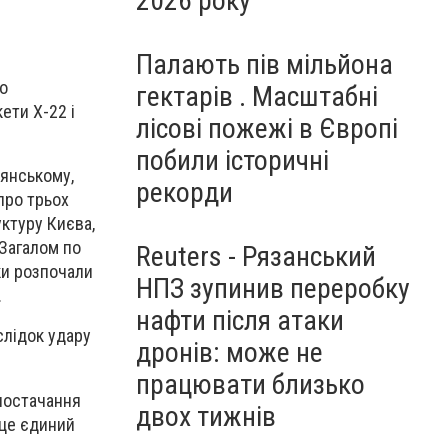
2026 року
Палають пів мільйона
по
гектарів . Масштабні
ети Х-22 і
лісові пожежі в Європі
побили історичні
нянському,
рекорди
про трьох
ктуру Києва,
 Загалом по
Reuters - Рязанський
ки розпочали
НПЗ зупинив переробку
.
нафти після атаки
слідок удару
дронів: може не
працювати близько
опостачання
двох тижнів
 це єдиний