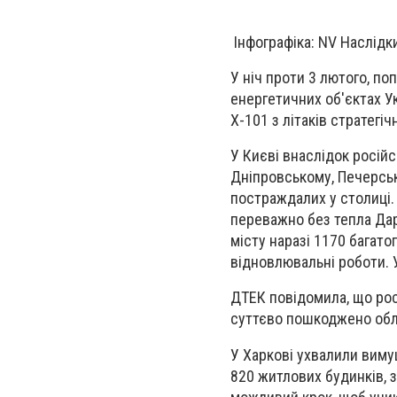
Інфографіка: NV Наслідки
У ніч проти 3 лютого, по
енергетичних об'єктах Ук
Х-101 з літаків стратегічн
У Києві внаслідок росій
Дніпровському, Печерськ
постраждалих у столиці.
переважно без тепла Дар
місту наразі 1170 багат
відновлювальні роботи. У
ДТЕК повідомила, що росі
суттєво пошкоджено обл
У Харкові ухвалили виму
820 житлових будинків, 