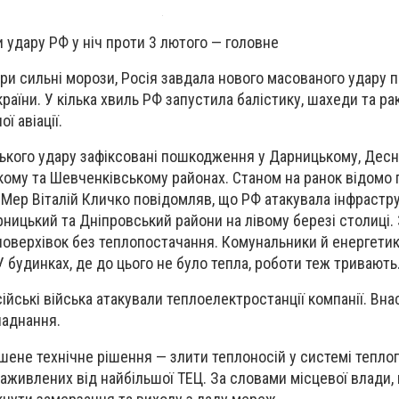
 удару РФ у ніч проти 3 лютого — головне
при сильні морози, Росія завдала нового масованого удару 
раїни. У кілька хвиль РФ запустила балістику, шахеди та рак
ої авіації.
ського удару зафіксовані пошкодження у Дарницькому, Дес
ому та Шевченківському районах. Станом на ранок відомо 
 Мер Віталій Кличко повідомляв, що РФ атакувала інфрастру
ницький та Дніпровський райони на лівому березі столиці.
оповерхівок без теплопостачання. Комунальники й енергети
 будинках, де до цього не було тепла, роботи теж тривають
йські війська атакували теплоелектростанції компанії. Вна
аднання.
шене технічне рішення — злити теплоносій у системі тепл
заживлених від найбільшої ТЕЦ. За словами місцевої влади,