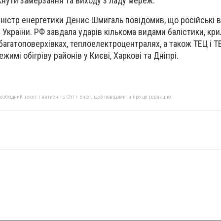
нути замерзання та виходу з ладу мереж.
ністр енергетики Денис Шмигаль повідомив, що російські в
 України. РФ завдала ударів кількома видами балістики, кр
агатоповерхівках, теплоелектроцентралях, а також ТЕЦ і ТЕ
имі обігріву районів у Києві, Харкові та Дніпрі.
бхідний текст і натисніть Ctrl + Enter, щоб повідомити про це редакцію