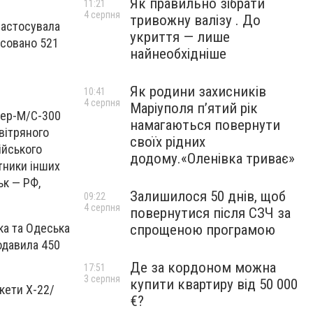
Як правильно зібрати
11:21
4 серпня
тривожну валізу . До
 застосувала
укриття — лише
ксовано 521
найнеобхідніше
Як родини захисників
10:41
4 серпня
Маріуполя пʼятий рік
дер-М/С-300
намагаються повернути
овітряного
своїх рідних
ійського
додому.«Оленівка триває»
отники інших
ьк — РФ,
Залишилося 50 днів, щоб
09:22
4 серпня
повернутися після СЗЧ за
ка та Одеська
спрощеною програмою
одавила 450
Де за кордоном можна
17:51
3 серпня
купити квартиру від 50 000
кети Х-22/
€?