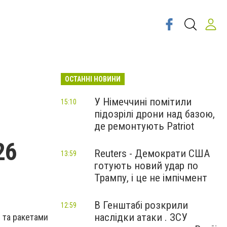
ОСТАННІ НОВИНИ
У Німеччині помітили
15:10
підозрілі дрони над базою,
де ремонтують Patriot
26
Reuters - Демократи США
13:59
готують новий удар по
Трампу, і це не імпічмент
В Генштабі розкрили
12:59
наслідки атаки . ЗСУ
и та ракетами