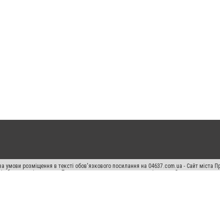
а умови розміщення в тексті обов'язкового посилання на 04637.com.ua - Сайт міста П
сті або в якості джерела. Порушення виняткових прав переслідується Законом.
ський спецпроєкт", "Політичні новини", "Пресреліз", "PR", "Офіційно", "Політична рек
"CitySites"
Правила класифайд
Редакційна політика
Політика конфіденційності
Пр