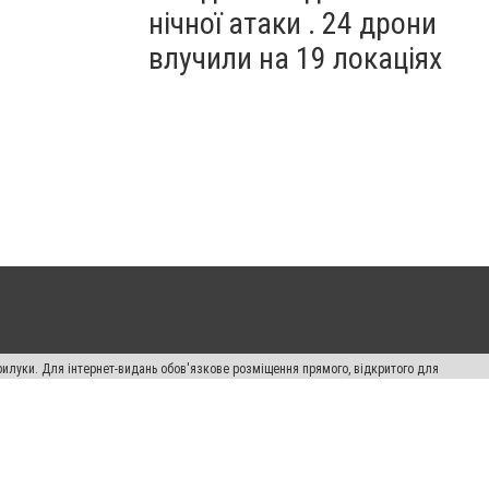
нічної атаки . 24 дрони
влучили на 19 локаціях
рилуки. Для інтернет-видань обов'язкове розміщення прямого, відкритого для
лама" публікуються на правах реклами.
авила сайту
Автори проєкту