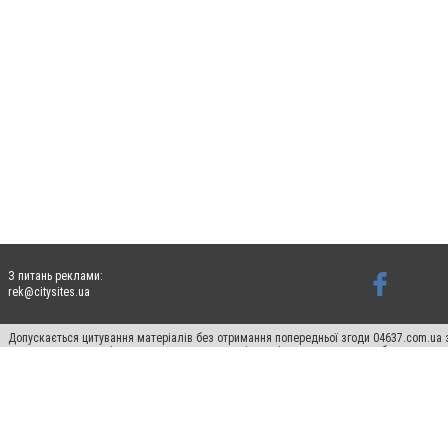
З питань реклами:
rek@citysites.ua
Допускається цитування матеріалів без отримання попередньої згоди 04637.com.ua з
пошукових систем гіперпосилання на цитовані статті не нижче другого абзацу в тек
Матеріали з плашками "Новини компаній", "Промо", "Партнерський матеріал", "Партнер
Реклама на сайті
Франшиза 