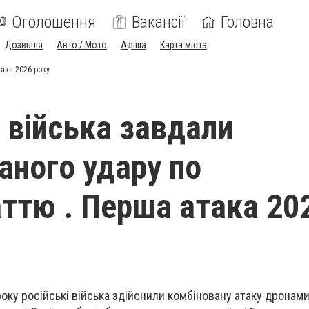
Оголошення
Вакансії
Головна
Дозвілля
Авто / Мото
Афіша
Карта міста
така 2026 року
і війська завдали
аного удару по
ттю . Перша атака 20
року російські війська здійснили комбіновану атаку дронам