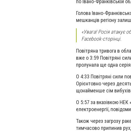
по Івано-Франківській об
Голова Івано-Франківсько
мешканців регіону залиш
«Увага! Росія атакує о
Facebook-сторінці.
Повітряна тривога в обла
вже о 3:59 Повітряні си
пролунала ще одна серія
О 4:33 Повітряні сили по
Орієнтовно через десять
щонайменше сім вибухів
О 5:57 за вказівкою НЕК
електроенергії, повідоми
Також через загрозу рак
тимчасово припинив рух,