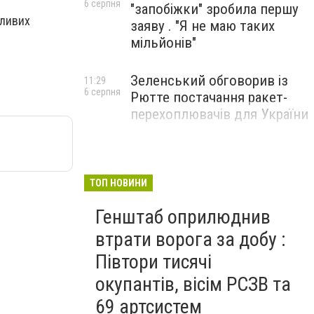
6 серпня
"запобіжки" зробила першу
жливих
заяву . "Я не маю таких
мільйонів"
Зеленський обговорив із
11:29
6 серпня
Рютте постачання ракет-
перехоплювачів для України
ТОП НОВИНИ
Генштаб оприлюднив
втрати ворога за добу :
Півтори тисячі
окупантів, вісім РСЗВ та
69 артсистем