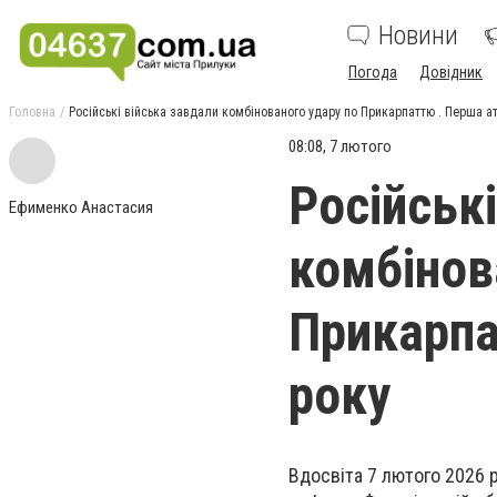
Новини
Погода
Довідник
Головна
Російські війська завдали комбінованого удару по Прикарпаттю . Перша а
08:08, 7 лютого
Російськ
Ефименко Анастасия
комбінов
Прикарпа
року
Вдосвіта 7 лютого 2026 