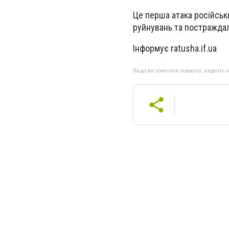
Це перша атака російськ
руйнувань та постражда
Інформує ratusha.if.ua
Якщо ви помітили помилку, виділіть нео