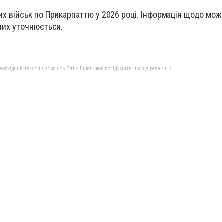
их військ по Прикарпаттю у 2026 році. Інформація щодо мо
лих уточнюється.
бхідний текст і натисніть Ctrl + Enter, щоб повідомити про це редакцію