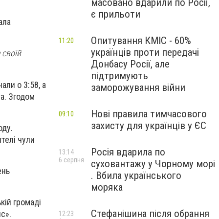
масовано вдарили по Росії,
є прильоти
ала
Опитування КМІС - 60%
11:20
українців проти передачі
 своїй
Донбасу Росії, але
підтримують
али о 3:58, а
заморожування війни
та. Згодом
Нові правила тимчасового
09:10
захисту для українців у ЄС
оду.
ителі чули
Росія вдарила по
13:14
6 серпня
суховантажу у Чорному морі
ень
. Вбила українського
моряка
кій громаді
Стефанішина після обрання
с».
12:23