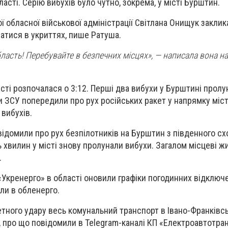
ласті. Серію вибухів було чутно, зокрема, у місті Бурштин.
ї обласної військової адміністрації Світлана Онищук заклик
атися в укриттях, пише Ратуша.
бласть! Перебувайте в безпечних місцях», — написала вона на
сті розпочалася о 3:12. Перші два вибухи у Бурштині пролун
ли ЗСУ попередили про рух російських ракет у напрямку міс
 вибухів.
відомили про рух безпілотників на Бурштин з південного сх
 хвилин у місті знову пролунали вибухи. Загалом місцеві ж
.
 «Укренерго» в області оновили графіки погодинних відключ
ли в обленерго.
етного удару весь комунальний транспорт в Івано-Франківсь
 про що повідомили в Telegram-каналі КП «Електроавтотран