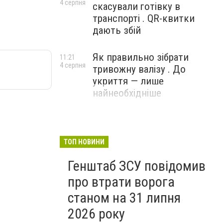
4 серпня
скасували готівку в
транспорті . QR-квитки
дають збій
Як правильно зібрати
11:21
4 серпня
тривожну валізу . До
укриття — лише
найнеобхідніше
ТОП НОВИНИ
Генштаб ЗСУ повідомив
про втрати ворога
станом на 31 липня
2026 року