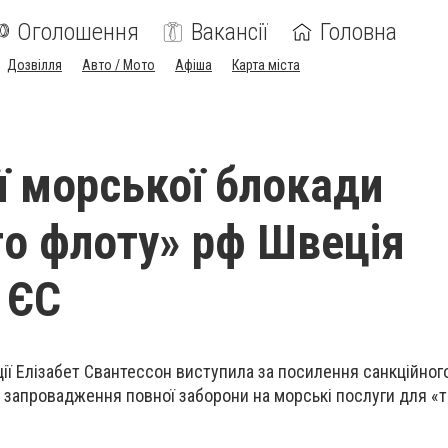
Оголошення
Вакансії
Головна
Дозвілля
Авто / Мото
Афіша
Карта міста
ї морської блокади
го флоту» рф Швеція
 ЄС
ції Елізабет Свантессон виступила за посилення санкційног
 запровадження повної заборони на морські послуги для «т