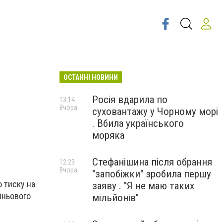
ОСТАННІ НОВИНИ
Росія вдарила по
13:14
Вчора
суховантажу у Чорному морі
. Вбила українського
моряка
Стефанішина після обрання
12:23
Вчора
"запобіжки" зробила першу
о тиску на
заяву . "Я не маю таких
іньового
мільйонів"