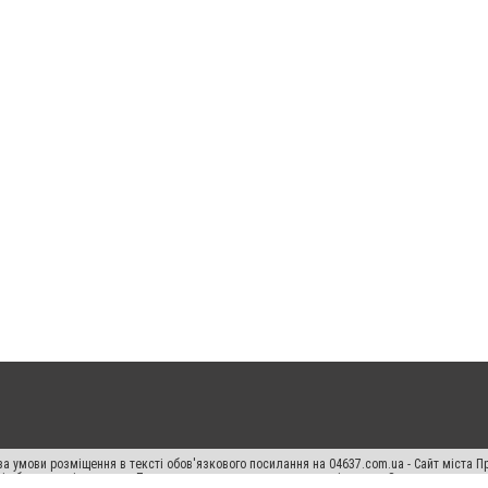
а умови розміщення в тексті обов'язкового посилання на 04637.com.ua - Сайт міста П
сті або в якості джерела. Порушення виняткових прав переслідується Законом.