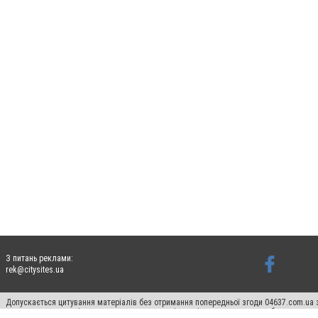
З питань реклами:
rek@citysites.ua
Допускається цитування матеріалів без отримання попередньої згоди 04637.com.ua з
пошукових систем гіперпосилання на цитовані статті не нижче другого абзацу в тек