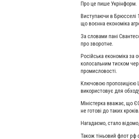
Про це пише Укрінформ.
Виступаючи в Брюсселі 1
що воєнна економіка агр
За словами пані Свантесс
про зворотне.
Російська економіка за 
колосальним тиском через
промисловості.
Ключовою пропозицією Шв
використовує для обход
Міністерка вважає, що ЄС
не готові до таких кроків
Нагадаємо, стало відомо
Також тіньовий флот рф 