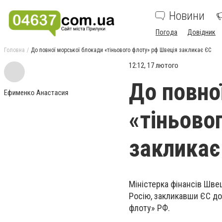
Новини
Погода
Довідник
Головна
До повної морської блокади «тіньового флоту» рф Швеція закликає ЄС
12:12, 17 лютого
До повно
Ефименко Анастасия
«тіньово
закликає
Міністерка фінансів Шве
Росію, закликавши ЄС до
флоту» РФ.