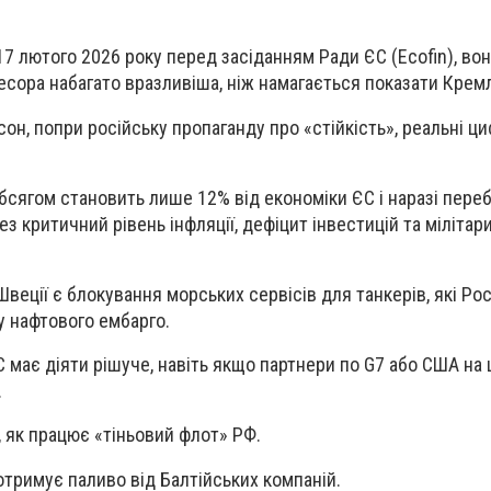
7 лютого 2026 року перед засіданням Ради ЄС (Ecofin), вон
есора набагато вразливіша, ніж намагається показати Крем
он, попри російську пропаганду про «стійкість», реальні ц
обсягом становить лише 12% від економіки ЄС і наразі переб
 критичний рівень інфляції, дефіцит інвестицій та мілітар
еції є блокування морських сервісів для танкерів, які Рос
у нафтового ембарго.
 має діяти рішуче, навіть якщо партнери по G7 або США на 
.
, як працює «тіньовий флот» РФ.
отримує паливо від Балтійських компаній.