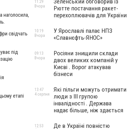
Зеленський обговорив із
11:29
Вчора
Рютте постачання ракет-
перехоплювачів для України
а наголосила,
ль.
У Ярославлі палає НПЗ
10:19
ифри свідчать
Вчора
«Славнєфть-ЯНОС»
уває під
Росіяни знищили склади
09:13
Вчора
изацію
двох великих компаній у
Києві . Ворог атакував
бізнеси
ія
Які пільги можуть отримати
13:47
4 серпня
цьому етапі
люди з III групою
інвалідності . Держава
надає більше, ніж здається
Де в Україні повністю
12:53