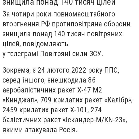
знищила понад 140 тисяч цілей
За чотири роки повномасштабного
вторгнення РФ протиповітряна оборони
знищила понад 140 тисяч повітряних
цілей, повідомляють
у телеграмі Повітряні сили ЗСУ.
Зокрема, з 24 лютого 2022 року ППО,
серед іншого, знешкодила 86
аеробалістичних ракет Х-47 М2
«Кинджал», 709 крилатих ракет «Калібр»,
2459 крилатих ракет Х-101, 274
балістичних ракет «Іскандер-М/KN-23»,
якими атакувала Росія.