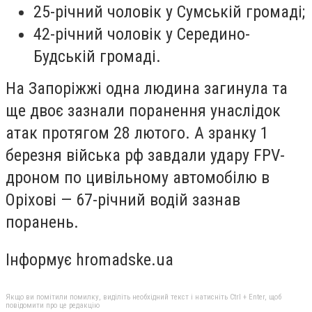
25-річний чоловік у Сумській громаді;
42-річний чоловік у Середино-
Будській громаді.
На Запоріжжі одна людина загинула та
ще двоє зазнали поранення унаслідок
атак протягом 28 лютого. А зранку 1
березня війська рф завдали удару FPV-
дроном по цивільному автомобілю в
Оріхові — 67-річний водій зазнав
поранень.
Інформує hromadske.ua
Якщо ви помітили помилку, виділіть необхідний текст і натисніть Ctrl + Enter, щоб
повідомити про це редакцію