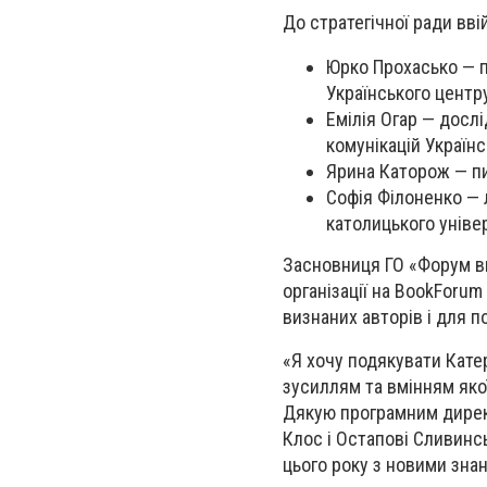
До стратегічної ради вві
Юрко Прохасько — п
Українського центр
Емілія Огар — досл
комунікацій Українс
Ярина Каторож — п
Софія Філоненко — 
католицького уніве
Засновниця ГО «Форум ви
організації на BookForum
визнаних авторів і для п
«Я хочу подякувати Катер
зусиллям та вмінням яко
Дякую програмним директ
Клос і Остапові Сливинс
цього року з новими зна