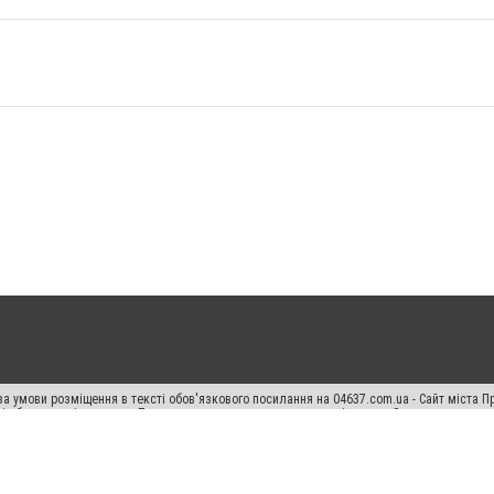
а умови розміщення в тексті обов'язкового посилання на 04637.com.ua - Сайт міста П
сті або в якості джерела. Порушення виняткових прав переслідується Законом.
ський спецпроєкт", "Політичні новини", "Пресреліз", "PR", "Офіційно", "Політична рек