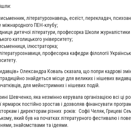
йшли:
исьменник, літературознавець, есеїст, перекладач, психоан
у міжнародного ПЕН-клубу;
ідниця дитячої літератури, професорка Школи журналістики
ького католицького університету;
исьменниця, ілюстраторка;
літературознавиця, професорка кафедри філології Українсь
рситету.
давців» Олександра Коваль сказала, що попри кадрові змі
 традиційно знайдеться місце для великих і нішевих видавц
очатківців, для мейнстримних і нішевих подій.
ині Шевченко, яка незмінно керувала організацією всі ці ро
ї ярмарок постійно зростав і дозволяв фінансувати програм
оркам і директорам різних років: Софії Челяк, Грицеві Се
ькому, який був на початках літературного фестивалю і пов
ннями, знайомствами та ідеями.