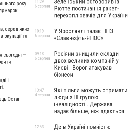
Зеленський обговорив із
11:29
аннього року
6 серпня
Рютте постачання ракет-
 ярмарок
перехоплювачів для України
в, серед яких
У Ярославлі палає НПЗ
10:19
в окупації та
6 серпня
«Славнєфть-ЯНОС»
Росіяни знищили склади
09:13
я сьогодні —
6 серпня
двох великих компаній у
овити
Києві . Ворог атакував
бізнеси
ді і
і.
Які пільги можуть отримати
13:47
4 серпня
люди з III групою
вець Остап
інвалідності . Держава
надає більше, ніж здається
Де в Україні повністю
12:53