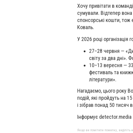
Хочу привітати в команді
сумували. Відтепер вона 
спонсорські кошти, тож 
Коваль.
У 2026 році організація г
27–28 червня — «Д
світу за два дні».
10–13 вересня — 33
фестиваль та книжк
літератури».
Нагадаємо, цього року B
подій, які пройдуть на 1
і зібрав понад 50 тисяч 
Інформує detector.media
Якщо ви помітили помилку, виділіть нео