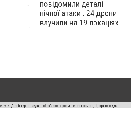
повідомили деталі
нічної атаки . 24 дрони
влучили на 19 локаціях
рилуки. Для інтернет-видань обов'язкове розміщення прямого, відкритого для
лама" публікуються на правах реклами.