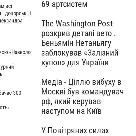
69 артсистем
им всі
і донорські, і
Олександра
The Washington Post
розкрив деталі вето .
Беньямін Нетаньягу
заблокував «Залізний
емою «Навколо
купол» для України
турний
ь
Медіа - Ціллю вибуху в
Москві був командувач
бачає 300
рф, який керував
я
сть».
наступом на Київ
У Повітряних силах