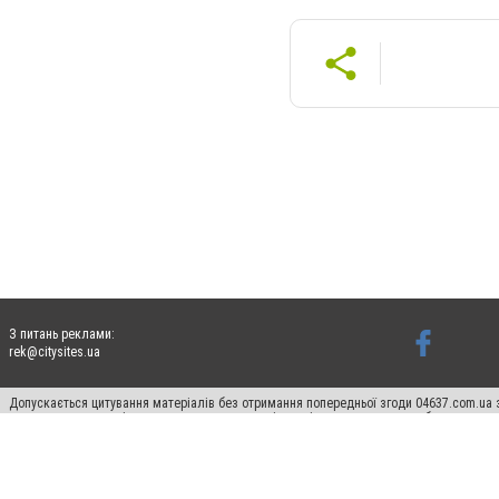
З питань реклами:
rek@citysites.ua
Допускається цитування матеріалів без отримання попередньої згоди 04637.com.ua з
пошукових систем гіперпосилання на цитовані статті не нижче другого абзацу в тек
Матеріали з плашками "Новини компаній", "Промо", "Партнерський матеріал", "Партнер