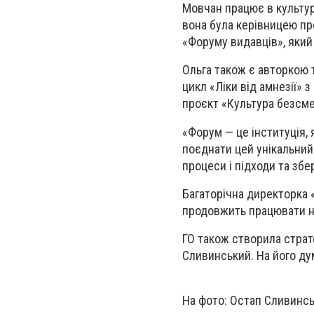
Мовчан працює в культур
вона була керівницею про
«Форуму видавців», який
Ольга також є авторкою 
цикл «Ліки від амнезії» 
проєкт «Культура безсмер
«Форум — це інституція, 
поєднати цей унікальний
процеси і підходи та збе
Багаторічна директорка 
продовжить працювати на
ГО також створила страт
Сливинський. На його дум
На фото: Остап Сливинс