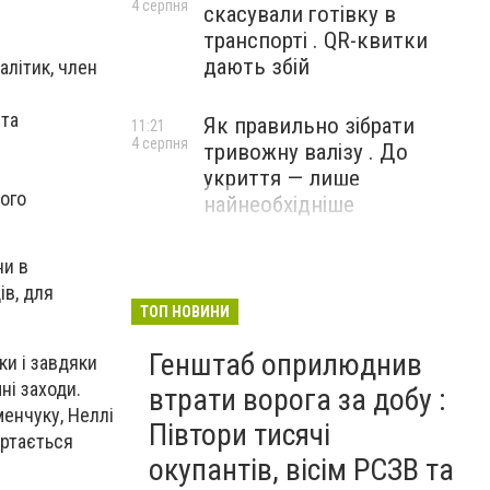
4 серпня
скасували готівку в
транспорті . QR-квитки
дають збій
алітик, член
 та
Як правильно зібрати
11:21
4 серпня
тривожну валізу . До
укриття — лише
кого
найнеобхідніше
ни в
ів, для
ТОП НОВИНИ
Генштаб оприлюднив
ки і завдяки
ні заходи.
втрати ворога за добу :
менчуку, Неллі
Півтори тисячі
ертається
окупантів, вісім РСЗВ та