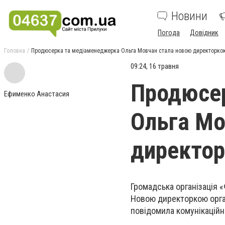
Новини
Погода
Довідник
Головна
Продюсерка та медіаменеджерка Ольга Мовчан стала новою директоркою
09:24, 16 травня
Продюсе
Ефименко Анастасия
Ольга Мо
директор
Громадська організація 
Новою директоркою орган
повідомила комунікаційн