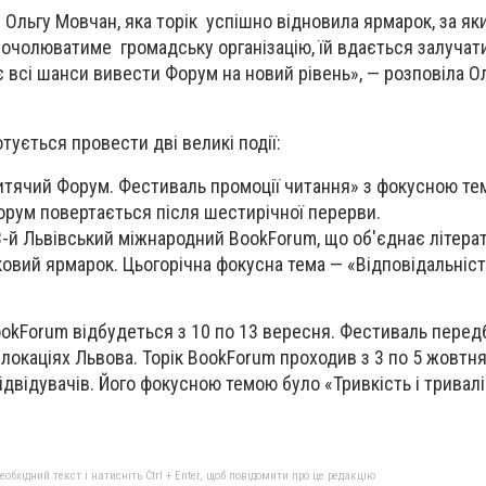
 Ольгу Мовчан, яка торік успішно відновила ярмарок, за як
очолюватиме громадську організацію, їй вдається залучати 
є всі шанси вивести Форум на новий рівень», — розповіла 
отується провести дві великі події:
итячий Форум. Фестиваль промоції читання» з фокусною т
 Форум повертається після шестирічної перерви.
-й Львівський міжнародний BookForum, що об'єднає літера
овий ярмарок. Цьогорічна фокусна тема — «Відповідальніст
ookForum відбудеться з 10 по 13 вересня. Фестиваль перед
5 локаціях Львова. Торік BookForum проходив з 3 по 5 жовтн
відвідувачів. Його фокусною темою було «Тривкість і тривалі
бхідний текст і натисніть Ctrl + Enter, щоб повідомити про це редакцію