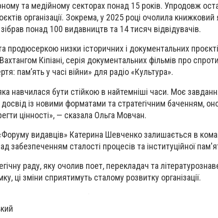
ному та медійному секторах понад 15 років. Упродовж ост
єктів організації. Зокрема, у 2025 році очолила книжковий
 зібрав понад 100 видавництв та 14 тисяч відвідувачів.
та продюсеркою низки історичних і документальних проєкті
з Вахтангом Кіпіані, серія документальних фільмів про спроти
тя: пам’ять у часі війни» для радіо «Культура».
яка навчилася бути стійкою в найтемніші часи. Моє завданн
 досвід із новими форматами та стратегічним баченням, он
регти цінності», — сказала Ольга Мовчан.
«Форуму видавців» Катерина Шевченко залишається в коман
д забезпеченням сталості процесів та інституційної пам'ят
егічну раду, яку очолив поет, перекладач та літературозна
ку, ці зміни сприятимуть сталому розвитку організації.
ький