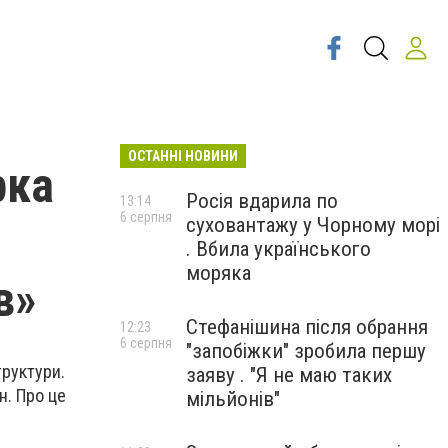
ОСТАННІ НОВИНИ
рка
Росія вдарила по
13:14
6 серпня
суховантажу у Чорному морі
. Вбила українського
моряка
в»
Стефанішина після обрання
12:23
6 серпня
"запобіжки" зробила першу
труктури.
заяву . "Я не маю таких
н. Про це
мільйонів"