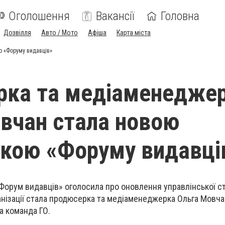
Оголошення
Вакансії
Головна
Дозвілля
Авто / Мото
Афіша
Карта міста
 «Форуму видавців»
рка та медіаменедже
вчан стала новою
кою «Форуму видавці
«Форум видавців» оголосила про оновлення управлінської с
ізації стала продюсерка та медіаменеджерка Ольга Мовча
а команда ГО.