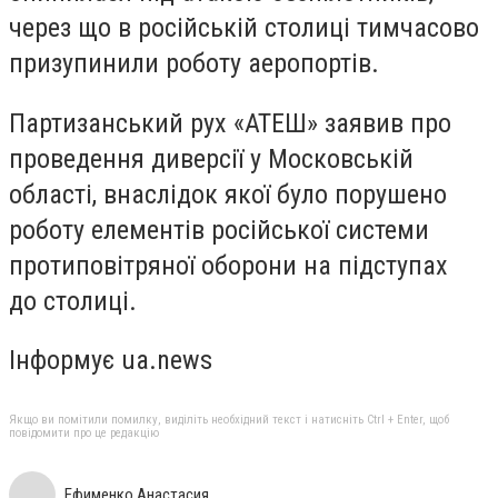
через що в російській столиці тимчасово
призупинили роботу аеропортів.
Партизанський рух «АТЕШ» заявив про
проведення диверсії у Московській
області, внаслідок якої було порушено
роботу елементів російської системи
протиповітряної оборони на підступах
до столиці.
Інформує ua.news
Якщо ви помітили помилку, виділіть необхідний текст і натисніть Ctrl + Enter, щоб
повідомити про це редакцію
Ефименко Анастасия