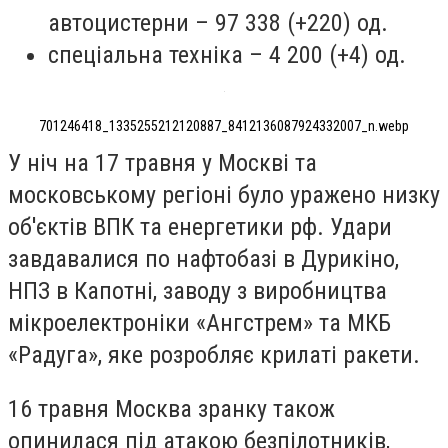
автоцистерни – 97 338 (+220) од.
спеціальна техніка – 4 200 (+4) од.
701246418_1335255212120887_8412136087924332007_n.webp
У ніч на 17 травня у Москві та
московському регіоні було уражено низку
об'єктів ВПК та енергетики рф. Удари
завдавалися по нафтобазі в Дурикіно,
НПЗ в Капотні, заводу з виробництва
мікроелектроніки «Ангстрем» та МКБ
«Радуга», яке розробляє крилаті ракети.
16 травня Москва зранку також
опинилася під атакою безпілотників,