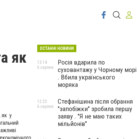
ОСТАННІ НОВИНИ
а як
Росія вдарила по
13:14
6 серпня
суховантажу у Чорному морі
.
. Вбила українського
моряка
Стефанішина після обрання
12:23
6 серпня
"запобіжки" зробила першу
 як у
заяву . "Я не маю таких
агальний
мільйонів"
важливі
 економічного