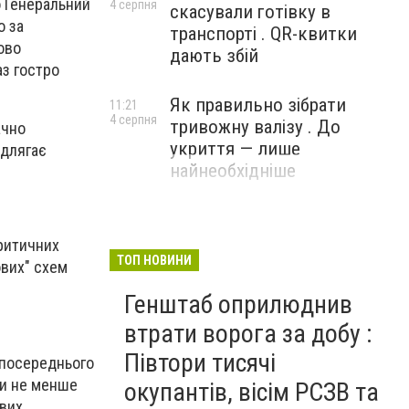
о Генеральний
4 серпня
скасували готівку в
о за
транспорті . QR-квитки
ово
дають збій
аз гостро
Як правильно зібрати
11:21
4 серпня
тривожну валізу . До
ачно
укриття — лише
ідлягає
найнеобхідніше
критичних
ТОП НОВИНИ
ових" схем
Генштаб оприлюднив
втрати ворога за добу :
Півтори тисячі
зпосереднього
ти не менше
окупантів, вісім РСЗВ та
ових