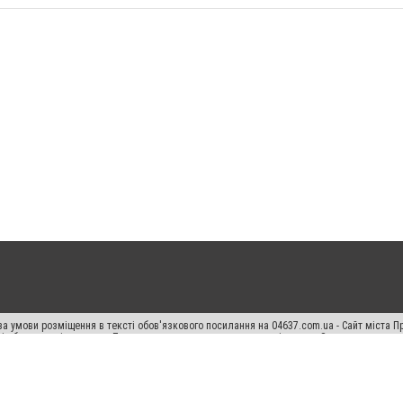
а умови розміщення в тексті обов'язкового посилання на 04637.com.ua - Сайт міста П
сті або в якості джерела. Порушення виняткових прав переслідується Законом.
ський спецпроєкт", "Політичні новини", "Пресреліз", "PR", "Офіційно", "Політична рек