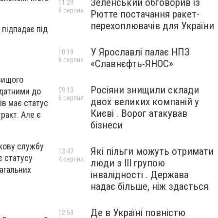
Зеленський обговорив із
11:29
6 серпня
Рютте постачання ракет-
перехоплювачів для України
 підпадає під
У Ярославлі палає НПЗ
10:19
6 серпня
«Славнєфть-ЯНОС»
 вищого
Росіяни знищили склади
09:13
идатними до
6 серпня
двох великих компаній у
ів має статус
Києві . Ворог атакував
ракт. Але є
бізнеси
ькову службу
Які пільги можуть отримати
13:47
є статусу
4 серпня
люди з III групою
загальних
інвалідності . Держава
надає більше, ніж здається
Де в Україні повністю
12:53