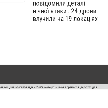
повідомили деталі
нічної атаки . 24 дрони
влучили на 19 локаціях
рилуки. Для інтернет-видань обов'язкове розміщення прямого, відкритого для
лама" публікуються на правах реклами.