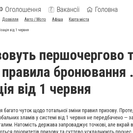
Оголошення
Вакансії
Головна
Дозвілля
Авто / Мото
Афіша
Карта міста
зація від 1 червня
зовуть першочергово т
 правила бронювання 
ія від 1 червня
я багато чуток щодо тотальної зміни правил призову. Проте,
обальних зламів у системі від 1 червня не передбачено — з
алим. Натомість держава запроваджує точкові, але вкрай 
ються пріоритетів призову та суттєво ускладнюють процес