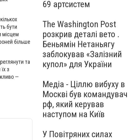
69 артсистем
 кількох
The Washington Post
уть бути
розкрив деталі вето .
м місцем
броней більше
Беньямін Нетаньягу
заблокував «Залізний
ереглянути та
купол» для України
їх з
ожливо —
Медіа - Ціллю вибуху в
Москві був командувач
рф, який керував
наступом на Київ
У Повітряних силах