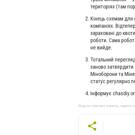
територіях (там пор
Кінець схемам для с
компаніях. Відтепе
зараховані до квот
роботи. Сама робот
не вийде.
Тотальний перегляд 
заново затвердити 
Міноборони та Міне
статус регулярно 
Інформує chasdiy.o
Якщо ви помітили помилку, виділіть нео