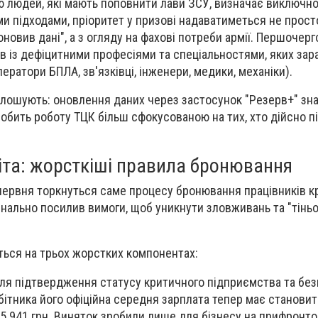
цію людей, які мають поповнити лави ЗСУ, визначає виключн
ми підходами, пріоритет у призові надаватиметься не прост
новив дані", а з огляду на фахові потреби армії. Першочерг
ів із дефіцитними професіями та спеціальностями, яких зар
ератори БПЛА, зв'язківці, інженери, медики, механіки).
олошують: оновлення даних через застосунок "Резерв+" зн
бить роботу ТЦК більш сфокусованою на тих, хто дійсно п
іта: жорсткіші правила бронювання
 червня торкнуться саме процесу бронювання працівників 
нально посилив вимоги, щоб уникнути зловживань та "тінь
ться на трьох жорстких компонентах:
для підтвердження статусу критичного підприємства та бе
ітника його офіційна середня зарплата тепер має станови
25 941 грн. Виняток зробили лише для бізнесу на прифронт