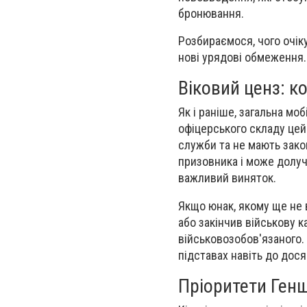
бронювання.
Розбираємося, чого очік
нові урядові обмеження.
Віковий ценз: к
Як і раніше, загальна моб
офіцерського складу цей
служби та не мають закон
призовника і може долуч
важливий виняток.
Якщо юнак, якому ще не 
або закінчив військову к
військовозобов'язаного. 
підставах навіть до дося
Пріоритети Ген