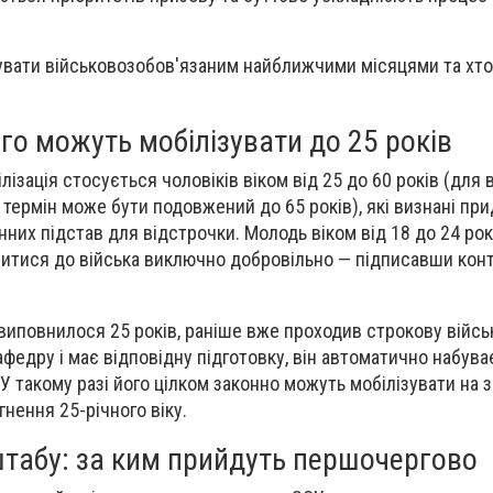
увати військовозобов'язаним найближчими місяцями та хто
ого можуть мобілізувати до 25 років
ілізація стосується чоловіків віком від 25 до 60 років (для
 термін може бути подовжений до 65 років), які визнані пр
них підстав для відстрочки. Молодь віком від 18 до 24 рок
итися до війська виключно добровільно — підписавши конт
виповнилося 25 років, раніше вже проходив строкову війс
афедру і має відповідну підготовку, він автоматично набува
У такому разі його цілком законно можуть мобілізувати на 
гнення 25-річного віку.
штабу: за ким прийдуть першочергово