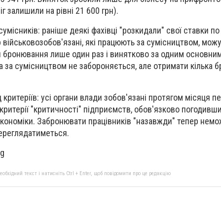
іг залишили на рівні 21 600 грн).
умісників: раніше деякі фахівці "розкидали" свої ставки по
р військовозобов'язані, які працюють за сумісництвом, мож
и бронювання лише один раз і винятково за одним основни
а за сумісництвом не забороняється, але отримати кілька 
критеріїв: усі органи влади зобов'язані протягом місяця п
критерії "критичності" підприємств, обов'язково погодивши 
кономіки. Забронювати працівників "назавжди" тепер нем
переглядатиметься.
rg
бхідний текст і натисніть Ctrl + Enter, щоб повідомити про це редакцію