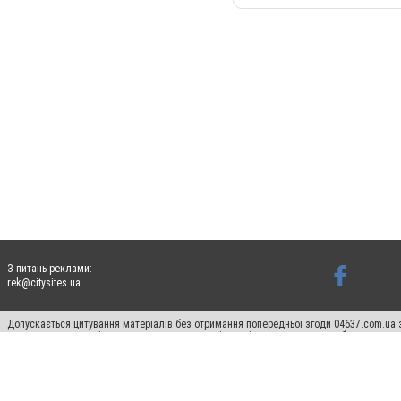
З питань реклами:
rek@citysites.ua
Допускається цитування матеріалів без отримання попередньої згоди 04637.com.ua з
пошукових систем гіперпосилання на цитовані статті не нижче другого абзацу в тек
Матеріали з плашками "Новини компаній", "Промо", "Партнерський матеріал", "Партнер