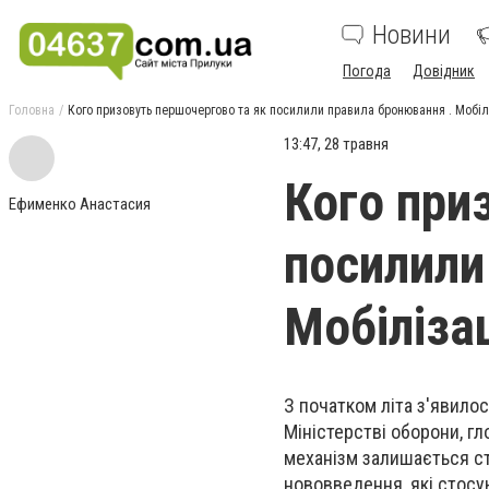
Новини
Погода
Довідник
Головна
Кого призовуть першочергово та як посилили правила бронювання . Мобілі
13:47, 28 травня
Кого при
Ефименко Анастасия
посилили
Мобілізац
З початком літа з'явилос
Міністерстві оборони, гл
механізм залишається ст
нововведення, які стосу