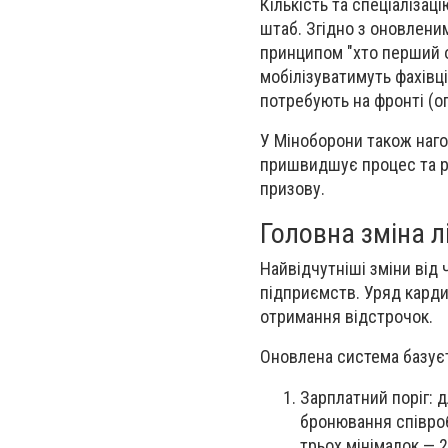
Кількість та спеціаліза
штаб. Згідно з оновлени
принципом "хто перший о
мобілізуватимуть фахівц
потребують на фронті (оп
У Міноборони також наг
пришвидшує процес та ро
призову.
Головна зміна л
Найвідчутніші зміни від
підприємств. Уряд карди
отримання відстрочок.
Оновлена система базує
Зарплатний поріг: 
бронювання співроб
трьох мінімалок — 