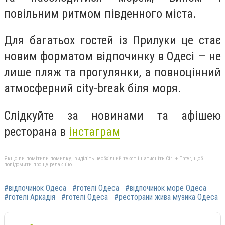
повільним ритмом південного міста.
Для багатьох гостей із Прилуки це стає
новим форматом відпочинку в Одесі — не
лише пляж та прогулянки, а повноцінний
атмосферний city-break біля моря.
Слідкуйте за новинами та афішею
ресторана в
інстаграм
Якщо ви помітили помилку, виділіть необхідний текст і натисніть Ctrl + Enter, щоб
повідомити про це редакцію
#відпочинок Одеса
#готелі Одеса
#відпочинок море Одеса
#готелі Аркадія
#готелі Одеса
#ресторани жива музика Одеса