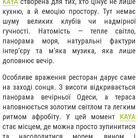
KAYA
створена для тих, хто цінує не лише
кухню, а й емоцію простору. Тут немає
шуму великих клубів чи надмірної
гучності. Натомість — тепле світло,
панорама моря, натуральні фактури
інтер’єру та м’яка музика, яка лише
доповнює вечір.
Особливе враження ресторан дарує саме
на заході сонця. З висоти відкривається
панорама вечірньої Одеси, а тераса
наповнюється золотим світлом та легким
ритмом афробіту. У цей момент
KAYA
стає місцем, де можна просто зупинитися
та насолодитися морем, вином і