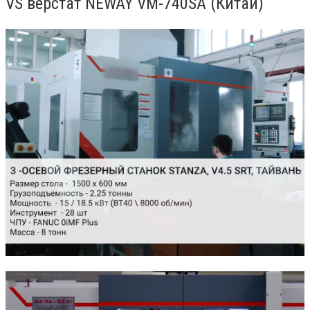
VS верстат NEWAY VM-740SA (Китай)