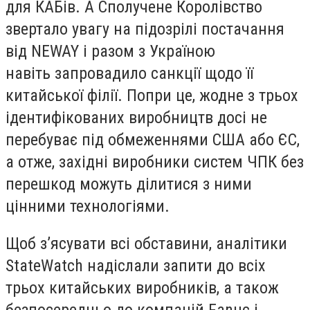
для КАБів. А Сполучене Королівство
звертало увагу на підозрілі постачання
від NEWAY і разом з Україною
навіть запровадило санкції щодо її
китайської філії. Попри це, жодне з трьох
ідентифікованих виробництв досі не
перебуває під обмеженнями США або ЄС,
а отже, західні виробники систем ЧПК без
перешкод можуть ділитися з ними
цінними технологіями.
Щоб з’ясувати всі обставини, аналітики
StateWatch надіслали запити до всіх
трьох китайських виробників, а також
безпосередньо до компаній Fanuc і