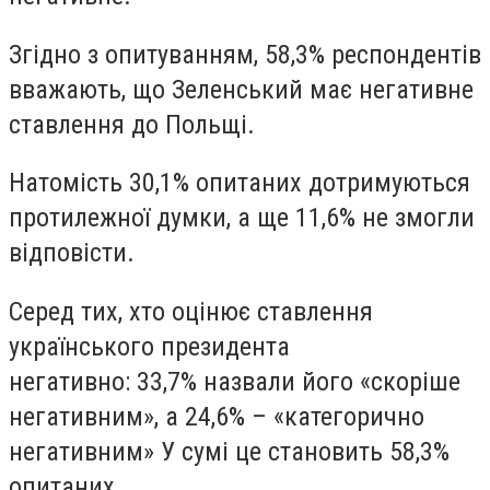
Згідно з опитуванням,
58,3% респондентів
вважають, що Зеленський має негативне
ставлення до Польщі
.
Натомість
30,1% опитаних дотримуються
протилежної думки
, а ще
11,6% не змогли
відповісти
.
Серед тих, хто оцінює ставлення
українського президента
негативно:
33,7%
назвали його «скоріше
негативним», а
24,6%
– «категорично
негативним» У сумі це становить
58,3%
опитаних
.