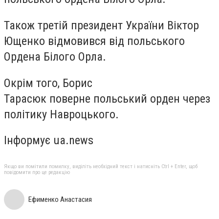
Також третій президент України Віктор
Ющенко відмовився від польського
Ордена Білого Орла.
Окрім того, Борис
Тарасюк поверне польський орден через
політику Навроцького.
Інформує ua.news
Якщо ви помітили помилку, виділіть необхідний текст і натисніть Ctrl + Enter, щоб
повідомити про це редакцію
Ефименко Анастасия