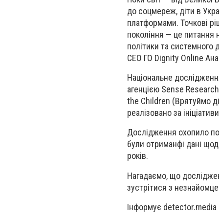
до соцмереж, діти в Укр
платформами. Точкові рі
покоління — це питання 
політики та системного д
СЕО ГО Dignity Online Ан
Національне дослідження
агенцією Sense Research 
the Children (Врятуймо д
реалізовано за ініціатив
Дослідження охопило пон
були отриманфі дані щод
років.
Нагадаємо, що досліджен
зустрітися з незнайомце
Інформує detector.media