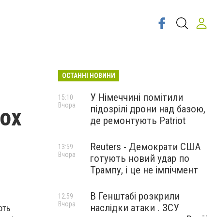
ОСТАННІ НОВИНИ
У Німеччині помітили
15:10
Вчора
підозрілі дрони над базою,
ох
де ремонтують Patriot
Reuters - Демократи США
13:59
Вчора
готують новий удар по
Трампу, і це не імпічмент
В Генштабі розкрили
12:59
Вчора
наслідки атаки . ЗСУ
ють