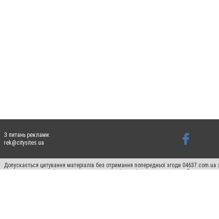
З питань реклами:
rek@citysites.ua
Допускається цитування матеріалів без отримання попередньої згоди 04637.com.ua з
пошукових систем гіперпосилання на цитовані статті не нижче другого абзацу в тек
Матеріали з плашками "Новини компаній", "Промо", "Партнерський матеріал", "Партнер
Реклама на сайті
Франшиза 