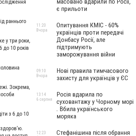
масовано вдарили по Росії,
дослідження
є прильоти
від раннього
Опитування КМІС - 60%
11:20
Вчора
українців проти передачі
Донбасу Росії, але
е у три роки,
підтримують
 до 10 років
заморожування війни
половина
Нові правила тимчасового
09:10
Вчора
захисту для українців у ЄС
ежі. Зокрема,
Росія вдарила по
пособи
13:14
6 серпня
суховантажу у Чорному морі
. Вбила українського
ти з 6 до 10
моряка
 здоров'ю.
Стефанішина після обрання
12:23
ня на доступ