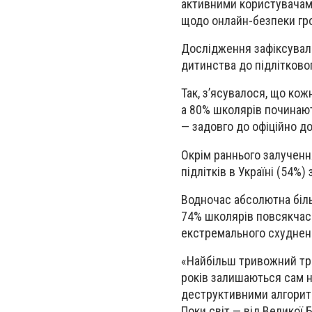
активними користувачам
щодо онлайн-безпеки гром
Дослідження зафіксувало 
дитинства до підлітковог
Так, з’ясувалося, що кож
а 80% школярів починают
— задовго до офіційно до
Окрім раннього залученн
підлітків в Україні (54%)
Водночас абсолютна біль
74% школярів повсякчас 
екстремального схуднен
«Найбільш тривожний тре
років залишаються сам н
деструктивними алгоритм
Поки світ — від Великої 