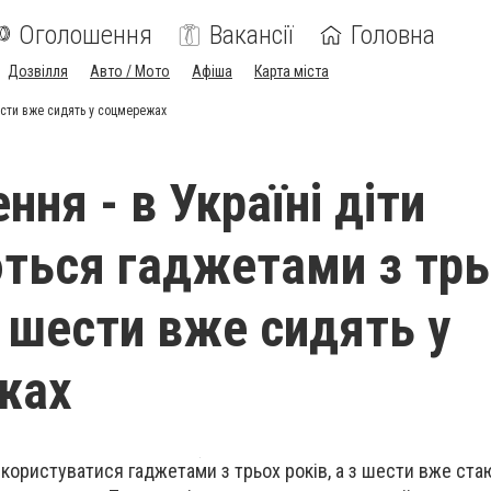
Оголошення
Вакансії
Головна
Дозвілля
Авто / Мото
Афіша
Карта міста
шести вже сидять у соцмережах
ня - в Україні діти
ться гаджетами з трь
з шести вже сидять у
жах
 користуватися гаджетами з трьох років, а з шести вже ста