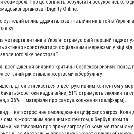
и соцмереж. Про це свідчать результати всеукраїнського 
адської організації Dignity Online.
суттєвий вплив діджиталізації та війни на дітей в Україні 
о віку.
на четверта дитина в Україні отримує свій перший гаджет уж
ь активно користуватися соціальними мережами у віці від 6
зволеного віку реєстрації.
я, дослідження виявило критичні безпекові ризики: понад 
 за останній рік ставала жертвами кібербулінгу.
шість дітей стискається з деструктивним контентом у мер
бачать жорстоки кадри війни, 51% отримують заклики та с
ня, а 36% — матеріали про самоушкодження (селфхарм).
нд — катастрофічне омолодження цифрових загроз. Коли ді
а сам із жорстоким воєнним контентом, кібербулінгом та
ами, ми говоримо про пряму загрозу їхньому ментальному
Британії до Австралії — впроваджує жорсткі вікові обмежен