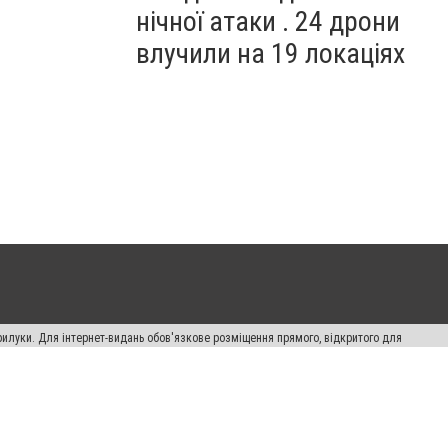
нічної атаки . 24 дрони
влучили на 19 локаціях
рилуки. Для інтернет-видань обов'язкове розміщення прямого, відкритого для
лама" публікуються на правах реклами.
авила сайту
Автори проєкту