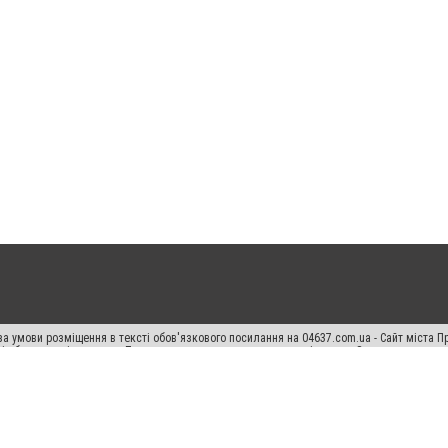
а умови розміщення в тексті обов'язкового посилання на 04637.com.ua - Сайт міста П
сті або в якості джерела. Порушення виняткових прав переслідується Законом.
ський спецпроєкт", "Політичні новини", "Пресреліз", "PR", "Офіційно", "Політична рек
"CitySites"
Правила класифайд
Редакційна політика
Політика конфіденційності
Пр