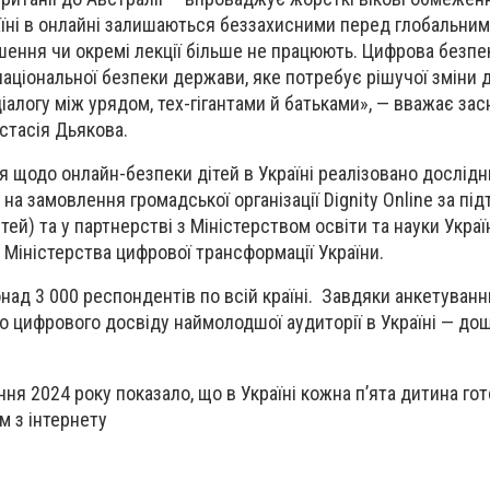
аїні в онлайні залишаються беззахисними перед глобальни
шення чи окремі лекції більше не працюють. Цифрова безпе
національної безпеки держави, яке потребує рішучої зміни 
іалогу між урядом, тех-гігантами й батьками», — вважає за
астасія Дьякова.
 щодо онлайн-безпеки дітей в Україні реалізовано дослід
на замовлення громадської організації Dignity Online за під
ітей) та у партнерстві з Міністерством освіти та науки Украї
и Міністерства цифрової трансформації України.
ад 3 000 респондентів по всій країні. Завдяки анкетуванн
о цифрового досвіду наймолодшої аудиторії в Україні — дош
ня 2024 року показало, що в Україні кожна п’ята дитина гот
м з інтернету