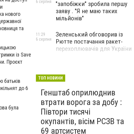
6 серпня
"запобіжки" зробила першу
ми
заяву . "Я не маю таких
ка нового
мільйонів"
державної
сновниця та
Зеленський обговорив із
11:29
6 серпня
Рютте постачання ракет-
ницькою
перехоплювачів для України
тримки із Save
ни. Проєкт
ТОП НОВИНИ
ю батьків
кільнят до 6
Генштаб оприлюднив
втрати ворога за добу :
ова була
Півтори тисячі
окупантів, вісім РСЗВ та
69 артсистем