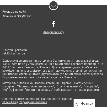
Реклама на сайті
Франшиза "CitySites"
Автори проєкту
З питань реклами:
rek@citysites.ua
Допускається цитування матеріалів без отримання попередньої згоди
04637.com.ua за умови розміщення в тексті обов'язкового посилання на
04637.com.ua - Сайт міста Прилуки. Для інтернет-видань обов'язкове
розміщення прямого, відкритого для пошукових систем гіперпосилання
на цитовані статті не нижче другого абзацу в тексті або в якості джерела.
Порушення виняткових прав переслідується Законом.
Матеріали з плашками "Новини компаній", "Промо", "Партнерський
матеріал", "Партнерський спецпроєкт", "Політичні новини", "Пресреліз",
"PR", "Офіційно", "Політична реклама" публікуються на правах реклами.
Політика конфіденційності
Правила сайту
Правила
класифайд
Редакційна політика
Фільтри