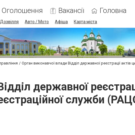
Оголошення
Вакансії
Головна
Дозвілля
Авто / Мото
Афіша
Карта міста
управління
Орган виконавчої влади Відділ державної реєстрації актів ц
Відділ державної реєстраці
еєстраційної служби (РАЦ