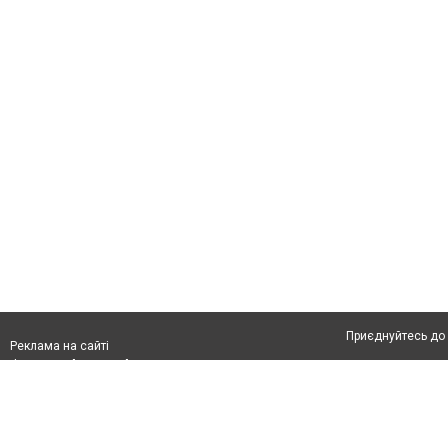
Приєднуйтесь до 
Реклама на сайті
Франшиза "CitySites"
Автори проєкту
З питань реклами:
Допускається цит