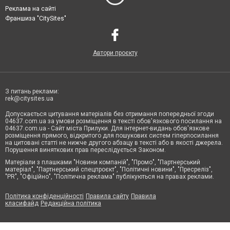
Реклама на сайті
Франшиза "CitySites"
Автори проєкту
З питань реклами:
rek@citysites.ua
Допускається цитування матеріалів без отримання попередньої згоди
04637.com.ua за умови розміщення в тексті обов'язкового посилання на
04637.com.ua - Сайт міста Прилуки. Для інтернет-видань обов'язкове
розміщення прямого, відкритого для пошукових систем гіперпосилання
на цитовані статті не нижче другого абзацу в тексті або в якості джерела.
Порушення виняткових прав переслідується Законом.
Матеріали з плашками "Новини компаній", "Промо", "Партнерський
матеріал", "Партнерський спецпроєкт", "Політичні новини", "Пресреліз",
"PR", "Офіційно", "Політична реклама" публікуються на правах реклами.
Політика конфіденційності
Правила сайту
Правила
класифайд
Редакційна політика