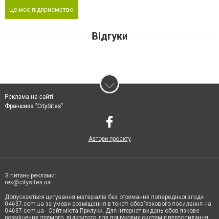
Це моє підприємство
Відгуки
Реклама на сайті
Франшиза "CitySites"
Автори проєкту
З питань реклами:
rek@citysites.ua
Допускається цитування матеріалів без отримання попередньої згоди
04637.com.ua за умови розміщення в тексті обов'язкового посилання на
04637.com.ua - Сайт міста Прилуки. Для інтернет-видань обов'язкове
розміщення прямого, відкритого для пошукових систем гіперпосилання