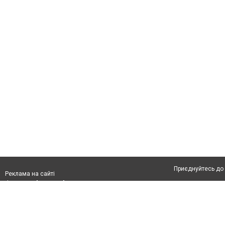
Приєднуйтесь до 
Реклама на сайті
Франшиза "CitySites"
Автори проєкту
З питань реклами:
Допускається цит