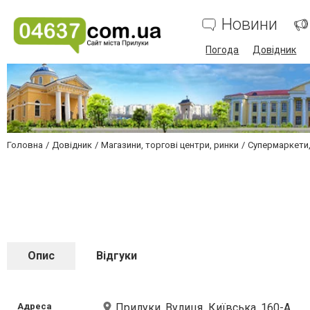
Новини
Погода
Довідник
Головна
Довідник
Магазини, торгові центри, ринки
Супермаркети,
Опис
Відгуки
Адреса
Прилуки, Вулиця Київська, 160-А