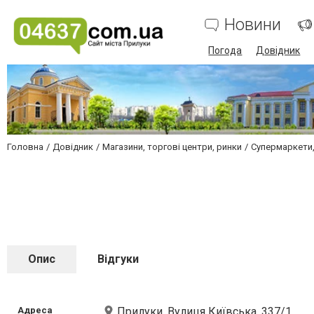
Новини
Погода
Довідник
Головна
Довідник
Магазини, торгові центри, ринки
Супермаркети,
Опис
Відгуки
Адреса
Прилуки, Вулиця Київська, 337/1