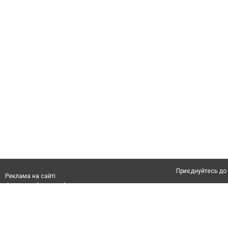
Приєднуйтесь до 
Реклама на сайті
Франшиза "CitySites"
Автори проєкту
З питань реклами:
Допускається цит