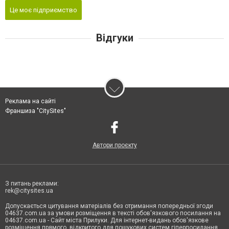
Це моє підприємство
Відгуки
Реклама на сайті
Франшиза "CitySites"
Автори проєкту
З питань реклами:
rek@citysites.ua
Допускається цитування матеріалів без отримання попередньої згоди
04637.com.ua за умови розміщення в тексті обов'язкового посилання на
04637.com.ua - Сайт міста Прилуки. Для інтернет-видань обов'язкове
розміщення прямого, відкритого для пошукових систем гіперпосилання