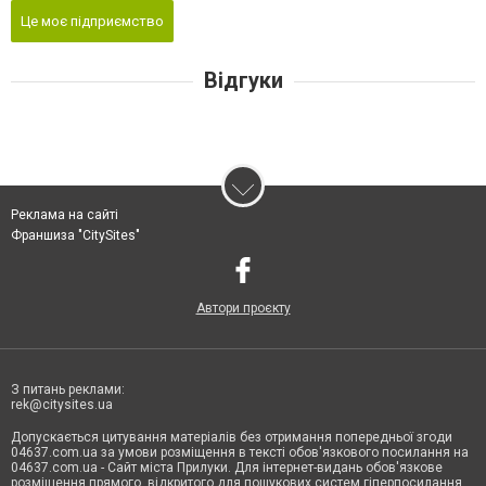
Це моє підприємство
Відгуки
Реклама на сайті
Франшиза "CitySites"
Автори проєкту
З питань реклами:
rek@citysites.ua
Допускається цитування матеріалів без отримання попередньої згоди
04637.com.ua за умови розміщення в тексті обов'язкового посилання на
04637.com.ua - Сайт міста Прилуки. Для інтернет-видань обов'язкове
розміщення прямого, відкритого для пошукових систем гіперпосилання