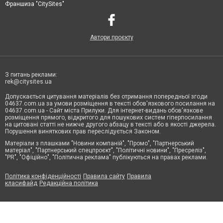
Франшиза "CitySites"
Автори проєкту
З питань реклами:
rek@citysites.ua
Допускається цитування матеріалів без отримання попередньої згоди
04637.com.ua за умови розміщення в тексті обов'язкового посилання на
04637.com.ua - Сайт міста Прилуки. Для інтернет-видань обов'язкове
розміщення прямого, відкритого для пошукових систем гіперпосилання
на цитовані статті не нижче другого абзацу в тексті або в якості джерела.
Порушення виняткових прав переслідується Законом.
Матеріали з плашками "Новини компаній", "Промо", "Партнерський
матеріал", "Партнерський спецпроєкт", "Політичні новини", "Пресреліз",
"PR", "Офіційно", "Політична реклама" публікуються на правах реклами.
Політика конфіденційності
Правила сайту
Правила
класифайд
Редакційна політика