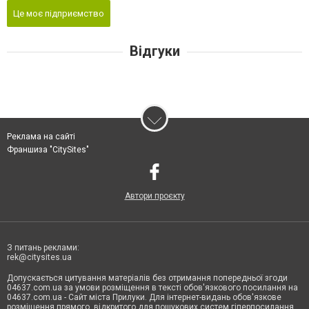
Це моє підприємство
Відгуки
Реклама на сайті
Франшиза "CitySites"
Автори проєкту
З питань реклами:
rek@citysites.ua
Допускається цитування матеріалів без отримання попередньої згоди
04637.com.ua за умови розміщення в тексті обов'язкового посилання на
04637.com.ua - Сайт міста Прилуки. Для інтернет-видань обов'язкове
розміщення прямого, відкритого для пошукових систем гіперпосилання