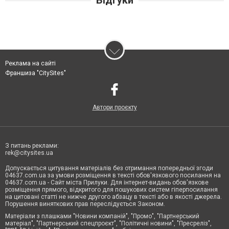
Відгуки
Реклама на сайті
Франшиза "CitySites"
Автори проєкту
З питань реклами:
rek@citysites.ua
Допускається цитування матеріалів без отримання попередньої згоди
04637.com.ua за умови розміщення в тексті обов'язкового посилання на
04637.com.ua - Сайт міста Прилуки. Для інтернет-видань обов'язкове
розміщення прямого, відкритого для пошукових систем гіперпосилання
на цитовані статті не нижче другого абзацу в тексті або в якості джерела.
Порушення виняткових прав переслідується Законом.
Матеріали з плашками "Новини компаній", "Промо", "Партнерський
матеріал", "Партнерський спецпроєкт", "Політичні новини", "Пресреліз",