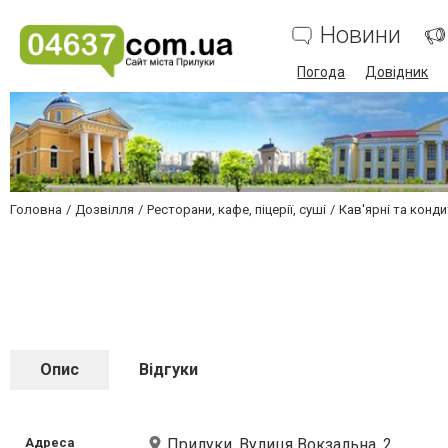
Новини
Погода
Довідник
Головна
Дозвілля
Ресторани, кафе, піцерії, суші
Кав'ярні та конди
Опис
Відгуки
Адреса
Прилуки, Вулиця Вокзальна, 2