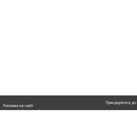
Приєднуйтесь до 
Реклама на сайті
Франшиза "CitySites"
Автори проєкту
З питань реклами:
Допускається цит