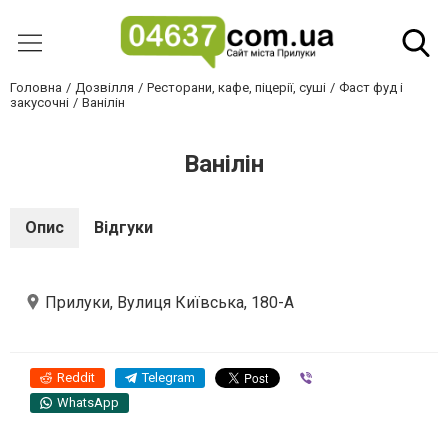
Головна
Дозвілля
Ресторани, кафе, піцерії, суші
Фаст фуд і
закусочні
Ванілін
Ванілін
Опис
Відгуки
Прилуки, Вулиця Київська, 180-А
Reddit
Telegram
Viber
WhatsApp