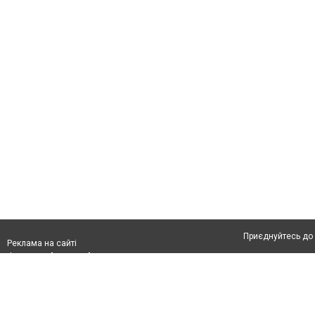
Приєднуйтесь до 
Реклама на сайті
Франшиза "CitySites"
Автори проєкту
З питань реклами:
Допускається цит