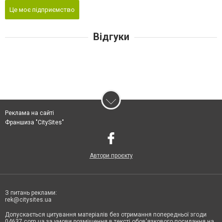
Це моє підприємство
Відгуки
Реклама на сайті
Франшиза "CitySites"
Автори проєкту
З питань реклами:
rek@citysites.ua
Допускається цитування матеріалів без отримання попередньої згоди
04637.com.ua за умови розміщення в тексті обов'язкового посилання на