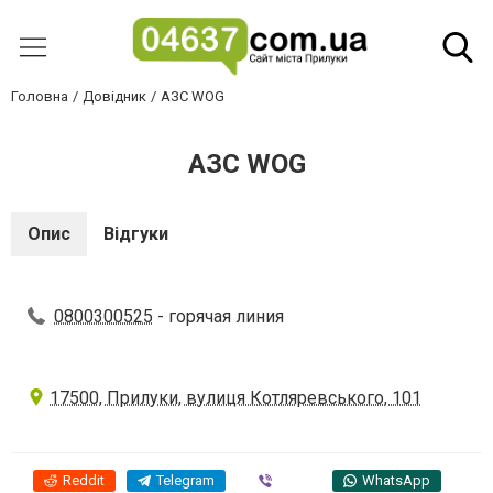
Головна
Довідник
АЗС WOG
АЗС WOG
Опис
Відгуки
0800300525
- горячая линия
17500, Прилуки, вулиця Котляревського, 101
Reddit
Telegram
Viber
WhatsApp