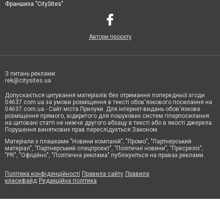
Франшиза "CitySites"
Автори проєкту
З питань реклами:
rek@citysites.ua
Допускається цитування матеріалів без отримання попередньої згоди
04637.com.ua за умови розміщення в тексті обов'язкового посилання на
04637.com.ua - Сайт міста Прилуки. Для інтернет-видань обов'язкове
розміщення прямого, відкритого для пошукових систем гіперпосилання
на цитовані статті не нижче другого абзацу в тексті або в якості джерела.
Порушення виняткових прав переслідується Законом.
Матеріали з плашками "Новини компаній", "Промо", "Партнерський
матеріал", "Партнерський спецпроєкт", "Політичні новини", "Пресреліз",
"PR", "Офіційно", "Політична реклама" публікуються на правах реклами.
Політика конфіденційності
Правила сайту
Правила
класифайд
Редакційна політика