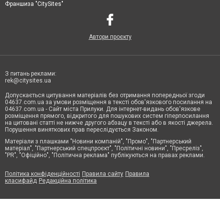
Франшиза "CitySites"
Автори проєкту
З питань реклами:
rek@citysites.ua
Допускається цитування матеріалів без отримання попередньої згоди
04637.com.ua за умови розміщення в тексті обов'язкового посилання на
04637.com.ua - Сайт міста Прилуки. Для інтернет-видань обов'язкове
розміщення прямого, відкритого для пошукових систем гіперпосилання
на цитовані статті не нижче другого абзацу в тексті або в якості джерела.
Порушення виняткових прав переслідується Законом.
Матеріали з плашками "Новини компаній", "Промо", "Партнерський
матеріал", "Партнерський спецпроєкт", "Політичні новини", "Пресреліз",
"PR", "Офіційно", "Політична реклама" публікуються на правах реклами.
Політика конфіденційності
Правила сайту
Правила
класифайд
Редакційна політика