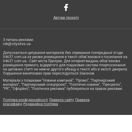
Автори проєкту
З питань реклами:
rek@citysites.ua
Допускається цитування матеріалів без отримання попередньої згоди
04637.com.ua за умови розміщення в тексті обов'язкового посилання на
04637.com.ua - Сайт міста Прилуки. Для інтернет-видань обов'язкове
розміщення прямого, відкритого для пошукових систем гіперпосилання
на цитовані статті не нижче другого абзацу в тексті або в якості джерела.
Порушення виняткових прав переслідується Законом.
Матеріали з плашками "Новини компаній", "Промо", "Партнерський
матеріал", "Партнерський спецпроєкт", "Політичні новини", "Пресреліз",
"PR", "Офіційно", "Політична реклама" публікуються на правах реклами.
Політика конфіденційності
Правила сайту
Правила
класифайд
Редакційна політика