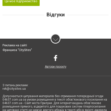
Це моє підприємство
Відгуки
Реклама на сайті
Франшиза "CitySites"
Автори проєкту
З питань реклами:
rek@citysites.ua
Допускається цитування матеріалів без отримання попередньої згоди
04637.com.ua за умови розміщення в тексті обов'язкового посилання на
04637.com.ua - Сайт міста Прилуки. Для інтернет-видань обов'язкове
розміщення прямого, відкритого для пошукових систем гіперпосилання
на цитовані статті не нижче другого абзацу в тексті або в якості джерела.