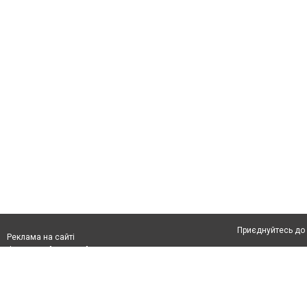
Приєднуйтесь до 
Реклама на сайті
Франшиза "CitySites"
Автори проєкту
З питань реклами:
Допускається цит