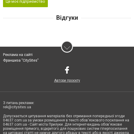
Це моє підприємство
Відгуки
Реклама на сайті
Франшиза "CitySites"
Автори проєкту
З питань реклами:
rek@citysites.ua
Допускається цитування матеріалів без отримання попередньої згоди
04637.com.ua за умови розміщення в тексті обов'язкового посилання на
04637.com.ua - Сайт міста Прилуки. Для інтернет-видань обов'язкове
розміщення прямого, відкритого для пошукових систем гіперпосилання
на цитовані статті не нижче другого абзацу в тексті або в якості джерела.