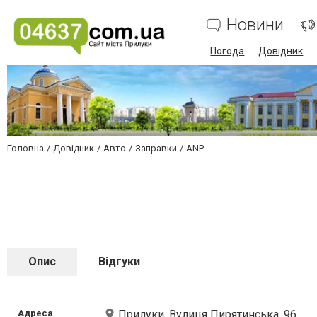
Новини
Погода
Довідник
Головна
Довідник
Авто
Заправки
ANP
Опис
Відгуки
Адреса
Прилуки, Вулиця Пирятинська, 96