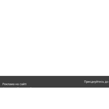
Приєднуйтесь до 
Реклама на сайті
Франшиза "CitySites"
Автори проєкту
З питань реклами:
Допускається цит